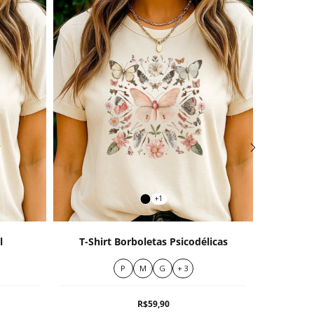
+1
l
T-Shirt Borboletas Psicodélicas
T-Shi
P
M
G
+ 3
R$59,90