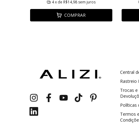
ros
4
x de
R$14,98
sem juros
COMPRAR
Central d
GANHE5
Cupom 1a compra:
Rastreio
Trocas e
a partir de R$ 229,00
Frete Grátis:
Devoluç
Políticas
Termos 
Condiçõe
2 pecas
7% OFF
3+ pecas
15% OFF