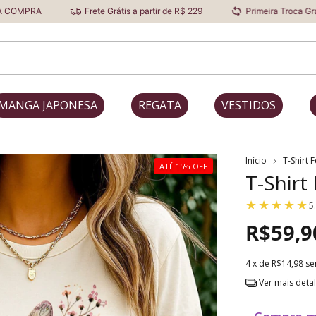
Frete Grátis a partir de R$ 229
Primeira Troca Grátis
MANGA JAPONESA
REGATA
VESTIDOS
Início
T-Shirt 
ATÉ 15% OFF
T-Shirt
5
R$59,9
4
x de
R$14,98
se
Ver mais deta