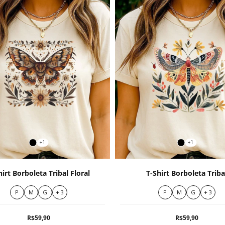
+1
+1
hirt Borboleta Tribal Floral
T-Shirt Borboleta Triba
P
M
G
+ 3
P
M
G
+ 3
R$59,90
R$59,90