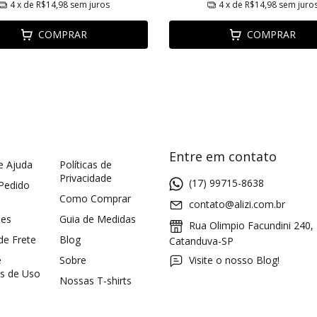
4
x de
R$14,98
sem juros
4
x de
R$14,98
sem juro
COMPRAR
COMPRAR
Entre em contato
e Ajuda
Políticas de
Privacidade
(17) 99715-8638
 Pedido
Como Comprar
contato@alizi.com.br
ões
Guia de Medidas
Rua Olimpio Facundini 240,
 de Frete
Blog
Catanduva-SP
e
Sobre
Visite o nosso Blog!
s de Uso
Nossas T-shirts