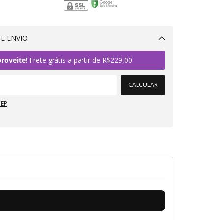
E ENVIO
Alterar CEP
roveite!
Frete grátis a partir de
R$229,00
CALCULAR
CEP