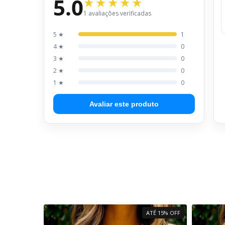
5.0
1 avaliações verificadas
5 ★
1
4 ★
0
3 ★
0
2 ★
0
1 ★
0
Avaliar este produto
ATÉ 15% OFF
ATÉ 15% OFF