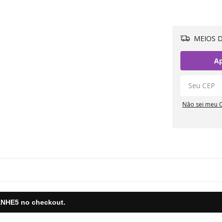
MEIOS D
Ap
Não sei meu 
NHE5
no checkout.