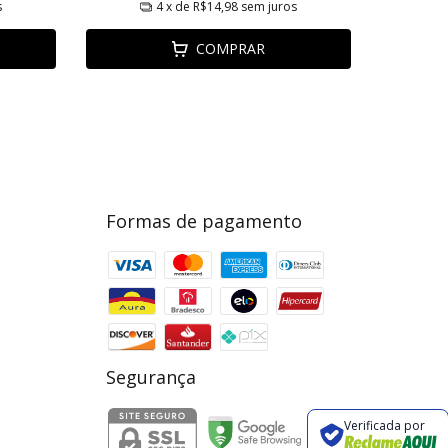
s
4
x de
R$14,98
sem juros
COMPRAR
Formas de pagamento
Segurança
Verificada por