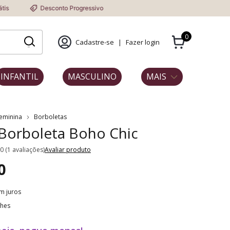
Desconto Progressivo
0
Cadastre-se
|
Fazer login
INFANTIL
MASCULINO
MAIS
Feminina
Borboletas
 Borboleta Boho Chic
.0 (1 avaliações)
Avaliar produto
0
m juros
lhes