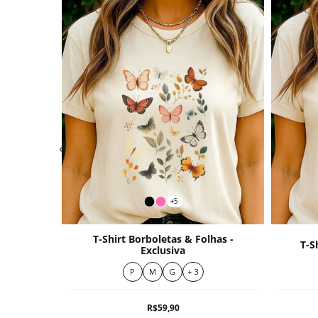
+5
T-Shirt Borboletas & Folhas -
h 29:11
T-S
Exclusiva
P
M
G
+ 3
R$59,90