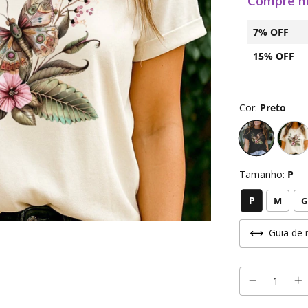
Compre m
7% OFF
15% OFF
Cor:
Preto
Tamanho:
P
P
M
G
Guia de 