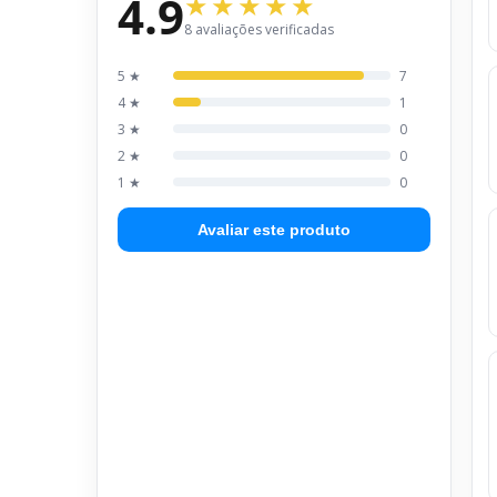
4.9
8 avaliações verificadas
5 ★
7
4 ★
1
3 ★
0
2 ★
0
1 ★
0
Avaliar este produto