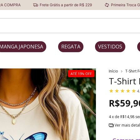
Frete Grátis a partir de R$ 229
Primeira Troca Grátis
D
MANGA JAPONESA
REGATA
VESTIDOS
Início
T-Shirt 
ATÉ 15% OFF
T-Shirt
4
R$59,9
4
x de
R$14,98
se
Ver mais deta