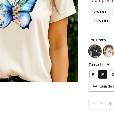
Compre m
7% OFF
15% OFF
Cor:
Preto
Tamanho:
M
M
P
G
Guia de 