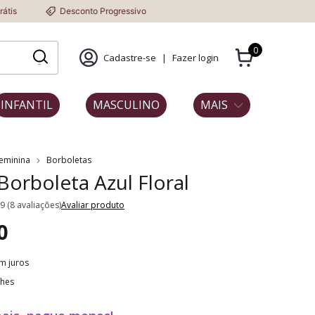
esconto Progressivo
0
Cadastre-se
|
Fazer login
INFANTIL
MASCULINO
MAIS
Feminina
Borboletas
 Borboleta Azul Floral
.9 (8 avaliações)
Avaliar produto
0
m juros
lhes