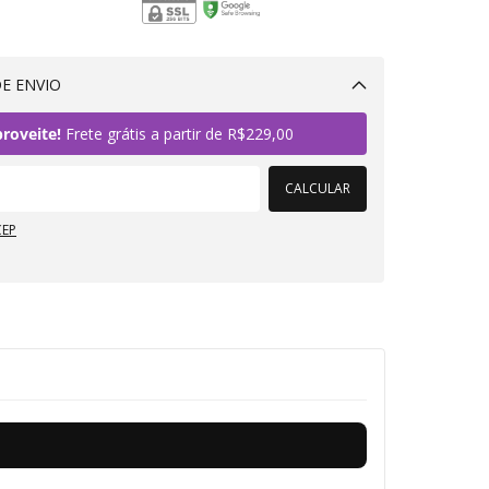
E ENVIO
Alterar CEP
roveite!
Frete grátis a partir de
R$229,00
CALCULAR
CEP