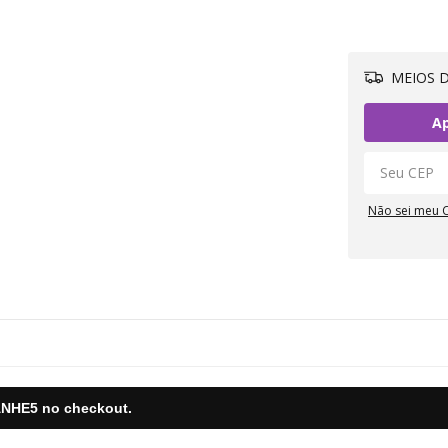
MEIOS D
Ap
Não sei meu 
NHE5
no checkout.