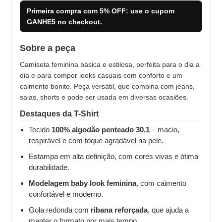
Primeira compra com
5% OFF
: use o cupom
GANHE5
no checkout.
Sobre a peça
Camiseta feminina básica e estilosa, perfeita para o dia a
dia e para compor looks casuais com conforto e um
caimento bonito. Peça versátil, que combina com jeans,
saias, shorts e pode ser usada em diversas ocasiões.
Destaques da T-Shirt
Tecido
100% algodão penteado 30.1
– macio,
respirável e com toque agradável na pele.
Estampa em alta definição, com cores vivas e ótima
durabilidade.
Modelagem baby look feminina
, com caimento
confortável e moderno.
Gola redonda com
ribana reforçada
, que ajuda a
manter o formato por mais tempo.