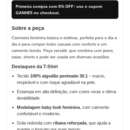
Primeira compra com
5% OFF
: use o cupom
GANHE5
no checkout.
Sobre a peça
Camiseta feminina básica e estilosa, perfeita para o dia a
dia e para compor looks casuais com conforto e um
caimento bonito. Peça versátil, que combina com jeans,
saias, shorts e pode ser usada em diversas ocasiões.
Destaques da T-Shirt
Tecido
100% algodão penteado 30.1
– macio,
respirável e com toque agradável na pele.
Estampa em alta definição, com cores vivas e ótima
durabilidade.
Modelagem baby look feminina
, com caimento
confortável e moderno.
Gola redonda com
ribana reforçada
, que ajuda a
manter o formato por mais tempo.