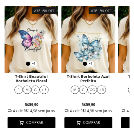
ATÉ 15% OFF
ATÉ 15% OFF
+1
+1
T-Shirt Beautiful
T-Shirt Borboleta Azul
T-
Borboleta Floral
Perfeita
P
P
M
G
+ 3
M
G
GG
+ 3
P
R$59,90
R$59,90
4
x de
R$14,98
sem juros
4
x de
R$14,98
sem juros
4
x 
COMPRAR
COMPRAR