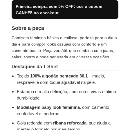
Primeira compra com
5% OFF
: use o cupom
GANHE5
no checkout.
Sobre a peça
Camiseta feminina básica e estilosa, perfeita para o dia a
dia e para compor looks casuais com conforto e um
caimento bonito. Peça versátil, que combina com jeans,
saias, shorts e pode ser usada em diversas ocasiões.
Destaques da T-Shirt
Tecido
100% algodão penteado 30.1
– macio,
respirável e com toque agradável na pele.
Estampa em alta definição, com cores vivas e ótima
durabilidade.
Modelagem baby look feminina
, com caimento
confortável e moderno.
Gola redonda com
ribana reforçada
, que ajuda a
manter o formato por mais tempo.