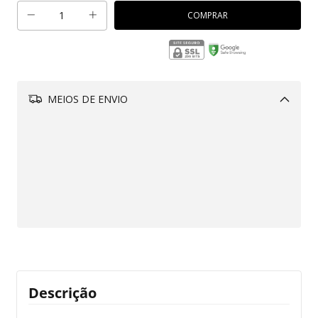
MEIOS DE ENVIO
Alterar CEP
Aproveite!
R$229,00
Adicione este produto e
tenha frete grátis!
CALCULAR
Descrição