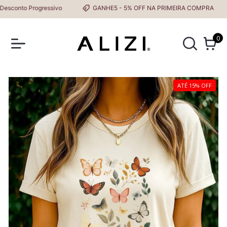
nto Progressivo
GANHE5 - 5% OFF NA PRIMEIRA COMPRA
0
ATÉ 15% OFF