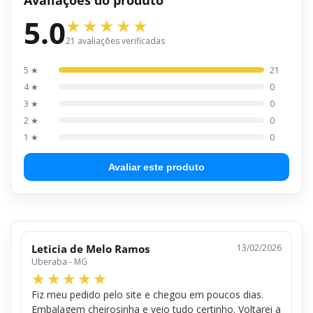
5.0
21 avaliações verificadas
5 ★
21
4 ★
0
3 ★
0
2 ★
0
1 ★
0
Avaliar este produto
Leticia de Melo Ramos
13/02/2026
Uberaba - MG
Fiz meu pedido pelo site e chegou em poucos dias.
Embalagem cheirosinha e veio tudo certinho. Voltarei a