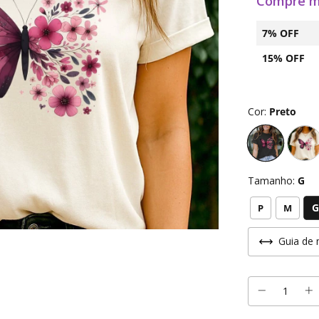
Compre m
7% OFF
15% OFF
Cor:
Preto
Tamanho:
G
G
P
M
Guia de 