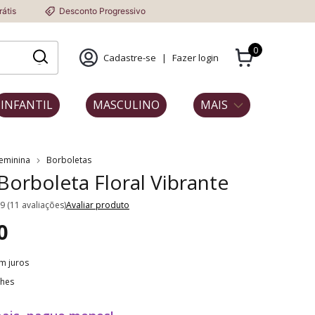
sconto Progressivo
0
Cadastre-se
|
Fazer login
INFANTIL
MASCULINO
MAIS
Feminina
Borboletas
 Borboleta Floral Vibrante
.9 (11 avaliações)
Avaliar produto
0
m juros
lhes