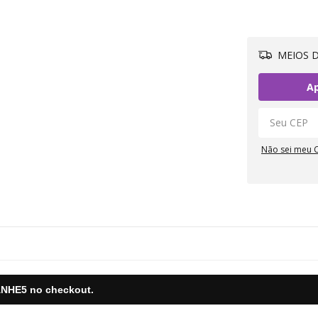
MEIOS D
Ap
Não sei meu 
NHE5
no checkout.