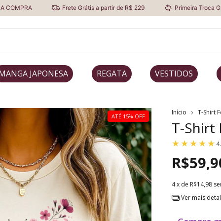
Frete Grátis a partir de R$ 229
Primeira Troca Grátis
De
MANGA JAPONESA
REGATA
VESTIDOS
Início
T-Shirt 
ATÉ 15% OFF
T-Shirt
4
R$59,9
4
x de
R$14,98
se
Ver mais deta