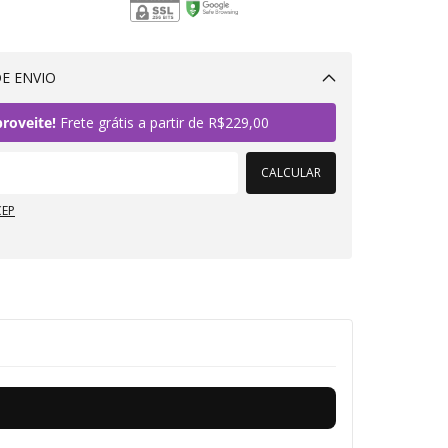
E ENVIO
Alterar CEP
roveite!
Frete grátis a partir de
R$229,00
CALCULAR
CEP