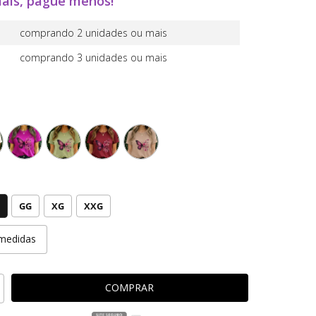
ais, pague menos!
comprando 2 unidades ou mais
comprando 3 unidades ou mais
GG
XG
XXG
medidas