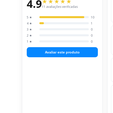
4.9
11 avaliações verificadas
5 ★
10
4 ★
1
3 ★
0
2 ★
0
1 ★
0
Avaliar este produto