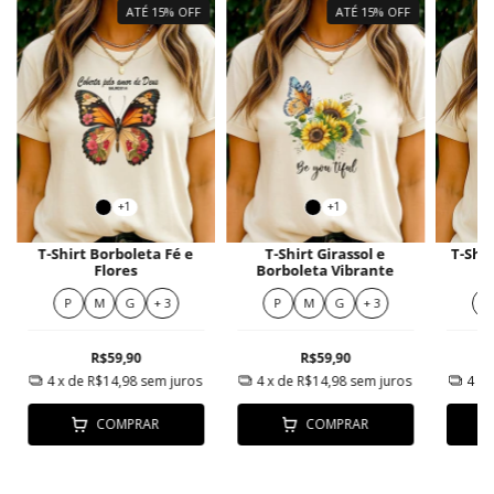
ATÉ 15% OFF
ATÉ 15% OFF
+1
+1
T-Shirt Borboleta Fé e
T-Shirt Girassol e
T-Shir
Flores
Borboleta Vibrante
P
M
G
+ 3
P
M
G
+ 3
P
R$59,90
R$59,90
4
x de
R$14,98
sem juros
4
x de
R$14,98
sem juros
4
x 
COMPRAR
COMPRAR