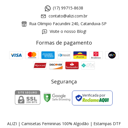
(17) 99715-8638
contato@alizi.com.br
Rua Olimpio Facundini 240, Catanduva-SP
Visite o nosso Blog!
Formas de pagamento
GANHE5
Cupom 1a compra:
a partir de R$ 229,00
Frete Grátis:
Segurança
Verificada por
2 pecas
7% OFF
3+ pecas
15% OFF
ALIZI | Camisetas Femininas 100% Algodão | Estampas DTF