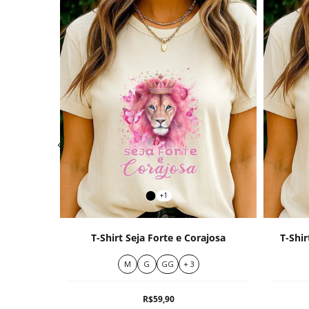
+1
ans 4:13
T-Shirt Seja Forte e Corajosa
T-Shir
M
G
GG
+ 3
R$59,90