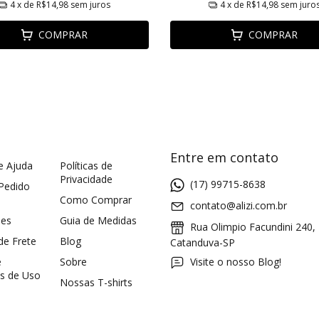
4
x de
R$14,98
sem juros
4
x de
R$14,98
sem juro
COMPRAR
COMPRAR
Entre em contato
e Ajuda
Políticas de
Privacidade
(17) 99715-8638
 Pedido
Como Comprar
contato@alizi.com.br
ões
Guia de Medidas
Rua Olimpio Facundini 240,
 de Frete
Blog
Catanduva-SP
e
Sobre
Visite o nosso Blog!
s de Uso
Nossas T-shirts