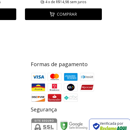
s
4
x de
R$14,98
sem juros
COMPRAR
Formas de pagamento
Segurança
Verificada por