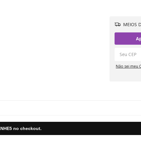
MEIOS D
Ap
Não sei meu 
NHE5
no checkout.