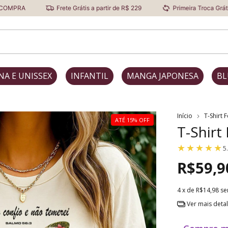
Frete Grátis a partir de R$ 229
Primeira Troca Grátis
De
NA E UNISSEX
INFANTIL
MANGA JAPONESA
BL
Início
T-Shirt 
ATÉ 15% OFF
T-Shirt
5
R$59,9
4
x de
R$14,98
se
Ver mais deta