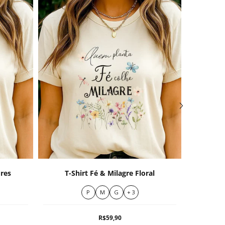
Camis
ores
T-Shirt Fé & Milagre Floral
Que
P
M
G
+ 3
R$59,90