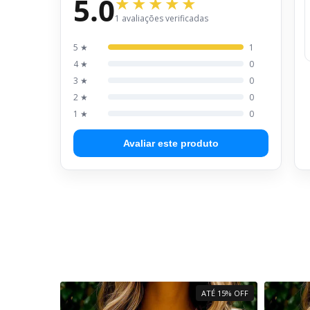
5.0
1 avaliações verificadas
5 ★
1
4 ★
0
3 ★
0
2 ★
0
1 ★
0
Avaliar este produto
ATÉ 15% OFF
ATÉ 15% OFF