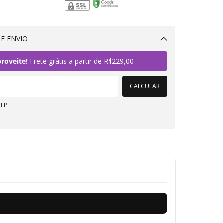
E ENVIO
Alterar CEP
roveite!
Frete grátis a partir de
R$229,00
CALCULAR
CEP