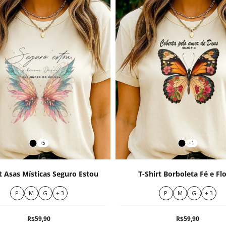
+5
+1
t Asas Místicas Seguro Estou
T-Shirt Borboleta Fé e Fl
P
M
G
+ 3
P
M
G
+ 3
R$59,90
R$59,90