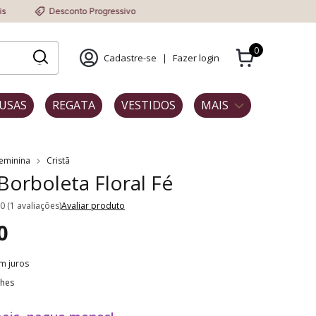
sconto Progressivo
0
Cadastre-se
|
Fazer login
USAS
REGATA
VESTIDOS
MAIS
Feminina
Cristã
 Borboleta Floral Fé
.0 (1 avaliações)
Avaliar produto
0
m juros
lhes