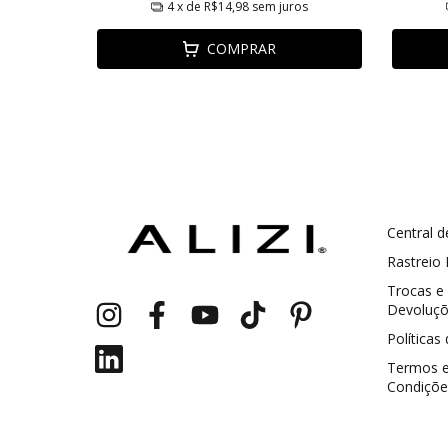
ros
4
x de
R$14,98
sem juros
COMPRAR
Central d
GANHE5
Cupom 1a compra:
Rastreio
Trocas e
a partir de R$ 229,00
Frete Grátis:
Devoluç
Políticas
Termos 
Condiçõe
2 pecas
7% OFF
3+ pecas
15% OFF