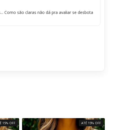
.. Como são claras não dá pra avaliar se desbota
É 15% OFF
ATÉ 15% OFF