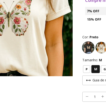
Compre m
7% OFF
15% OFF
Cor:
Preto
Tamanho:
M
M
P
G
Guia de 