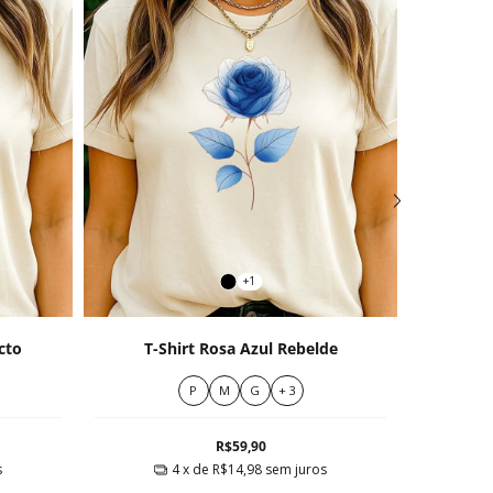
+1
cto
T-Shirt Rosa Azul Rebelde
T-Shi
P
M
G
+ 3
R$59,90
s
4
x de
R$14,98
sem juros