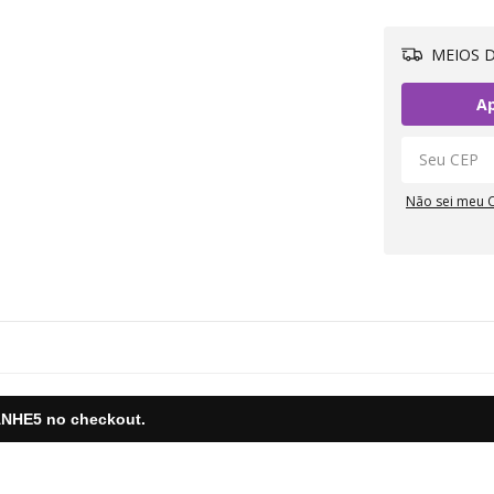
MEIOS D
Ap
Não sei meu 
NHE5
no checkout.