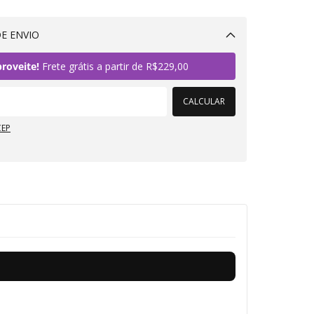
E ENVIO
Alterar CEP
roveite!
Frete grátis a partir de
R$229,00
CALCULAR
CEP