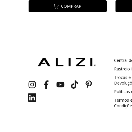
COMPRAR
Central d
GANHE5
Cupom 1a compra:
Rastreio
Trocas e
a partir de R$ 229,00
Frete Grátis:
Devoluç
Políticas
Termos 
Condiçõe
2 pecas
7% OFF
3+ pecas
15% OFF