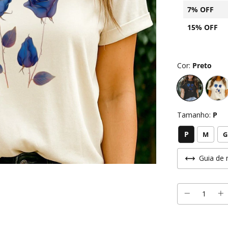
7% OFF
15% OFF
Cor:
Preto
Tamanho:
P
P
M
G
Guia de 