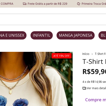
Frete Grátis a partir de R$ 229
Primeira Troca Grátis
D
NA E UNISSEX
INFANTIL
MANGA JAPONESA
BL
Início
T-Shirt 
ATÉ 15% OFF
T-Shirt
R$59,9
4
x de
R$14,98
se
Ver mais deta
Compre m