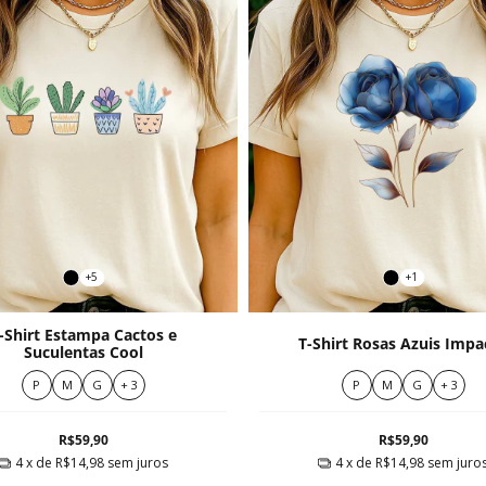
+5
+1
-Shirt Estampa Cactos e
T-Shirt Rosas Azuis Impa
Suculentas Cool
P
M
G
+ 3
P
M
G
+ 3
R$59,90
R$59,90
4
x de
R$14,98
sem juros
4
x de
R$14,98
sem juro