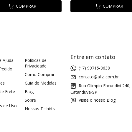
COMPRAR
COMPRAR
Entre em contato
e Ajuda
Políticas de
Privacidade
(17) 99715-8638
 Pedido
Como Comprar
contato@alizi.com.br
ões
Guia de Medidas
Rua Olimpio Facundini 240,
 de Frete
Blog
Catanduva-SP
e
Sobre
Visite o nosso Blog!
s de Uso
Nossas T-shirts