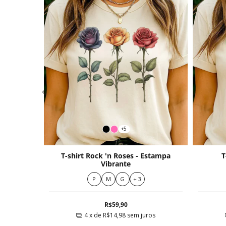
+5
T-shirt Rock 'n Roses - Estampa
T
ensa
Vibrante
P
M
G
+ 3
R$59,90
ros
4
x de
R$14,98
sem juros