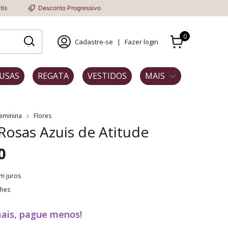
esconto Progressivo
0
Cadastre-se
|
Fazer login
USAS
REGATA
VESTIDOS
MAIS
Feminina
Flores
 Rosas Azuis de Atitude
0
m juros
lhes
ais, pague menos!