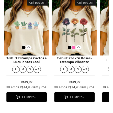
ATÉ 15% OFF
ATÉ 15% OFF
+5
+5
T-Shirt Estampa Cactos e
T-shirt Rock 'n Roses -
T-Sh
Suculentas Cool
Estampa Vibrante
P
M
G
+ 3
P
M
G
+ 3
P
R$59,90
R$59,90
4
x de
R$14,98
sem juros
4
x de
R$14,98
sem juros
4
x 
COMPRAR
COMPRAR