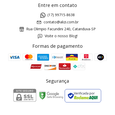
Entre em contato
(17) 99715-8638
contato@alizi.com.br
Rua Olimpio Facundini 240, Catanduva-SP
Visite o nosso Blog!
Formas de pagamento
GANHE5
Cupom 1a compra:
a partir de R$ 229,00
Frete Grátis:
Segurança
Verificada por
2 pecas
7% OFF
3+ pecas
15% OFF