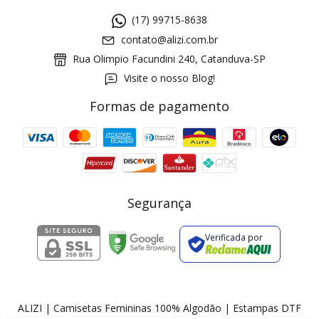
(17) 99715-8638
contato@alizi.com.br
Rua Olimpio Facundini 240, Catanduva-SP
Visite o nosso Blog!
Formas de pagamento
GANHE5
Cupom 1a compra:
a partir de R$ 229,00
Frete Grátis:
Segurança
Verificada por
2 pecas
7% OFF
3+ pecas
15% OFF
ALIZI | Camisetas Femininas 100% Algodão | Estampas DTF