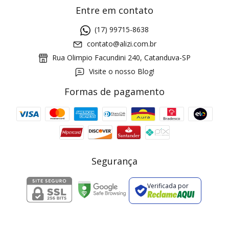
Entre em contato
(17) 99715-8638
contato@alizi.com.br
Rua Olimpio Facundini 240, Catanduva-SP
Visite o nosso Blog!
Formas de pagamento
GANHE5
Cupom 1a compra:
a partir de R$ 229,00
Frete Grátis:
Segurança
Verificada por
2 pecas
7% OFF
3+ pecas
15% OFF