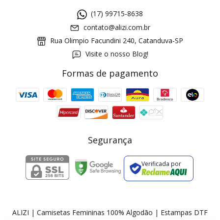
(17) 99715-8638
contato@alizi.com.br
Rua Olimpio Facundini 240, Catanduva-SP
Visite o nosso Blog!
Formas de pagamento
GANHE5
Cupom 1a compra:
a partir de R$ 229,00
Frete Grátis:
Segurança
Verificada por
2 pecas
7% OFF
3+ pecas
15% OFF
ALIZI | Camisetas Femininas 100% Algodão | Estampas DTF