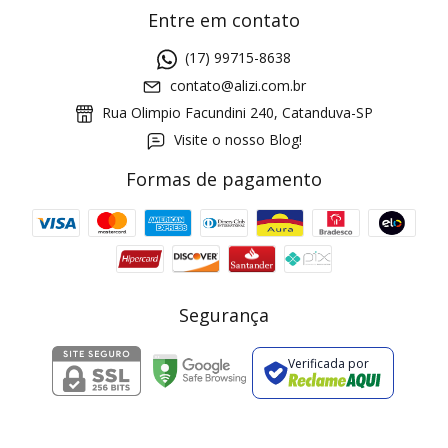
Entre em contato
(17) 99715-8638
contato@alizi.com.br
Rua Olimpio Facundini 240, Catanduva-SP
Visite o nosso Blog!
Formas de pagamento
GANHE5
Cupom 1a compra:
a partir de R$ 229,00
Frete Grátis:
Segurança
Verificada por
2 pecas
7% OFF
3+ pecas
15% OFF