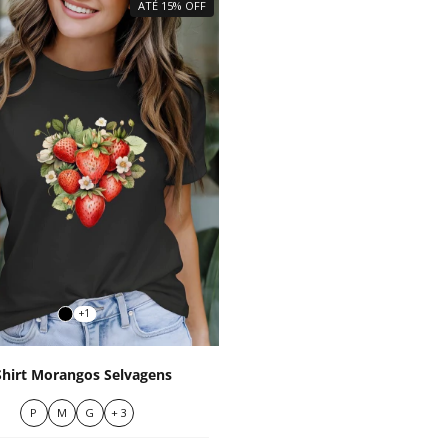
ATÉ 15% OFF
+1
Shirt Morangos Selvagens
P
M
G
+ 3