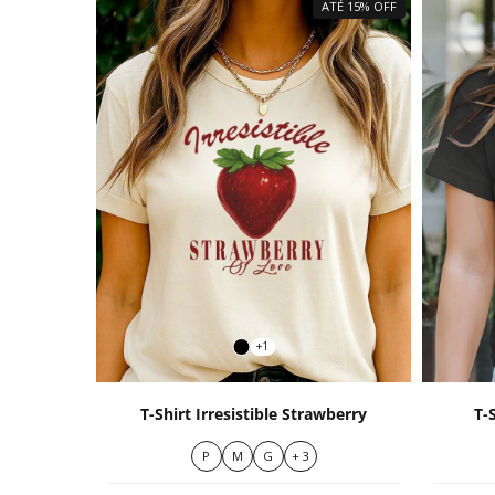
ATÉ 15% OFF
+1
T-Shirt Irresistible Strawberry
T-
P
M
G
+ 3