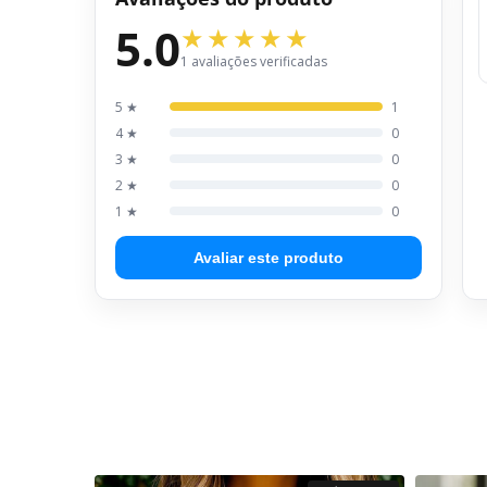
5.0
1 avaliações verificadas
5 ★
1
4 ★
0
3 ★
0
2 ★
0
1 ★
0
Avaliar este produto