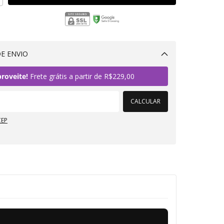
E ENVIO
Alterar CEP
roveite!
Frete grátis a partir de
R$229,00
CALCULAR
CEP