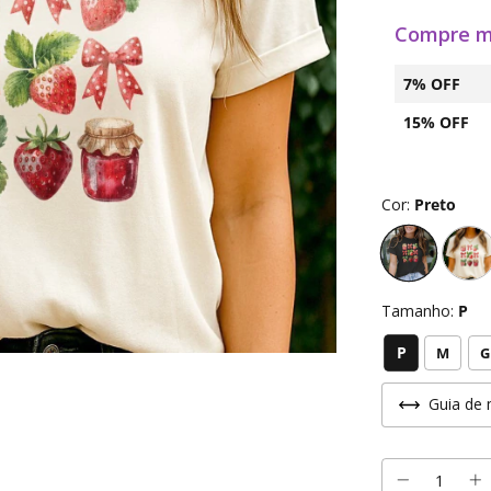
Compre m
7% OFF
15% OFF
Cor:
Preto
Tamanho:
P
P
M
G
Guia de 