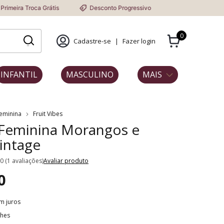
ca Grátis
Desconto Progressivo
0
Cadastre-se
|
Fazer login
INFANTIL
MASCULINO
MAIS
Feminina
Fruit Vibes
 Feminina Morangos e
intage
.0 (1 avaliações)
Avaliar produto
0
m juros
lhes