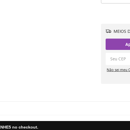
MEIOS D
Ap
Não sei meu 
NHE5
no checkout.