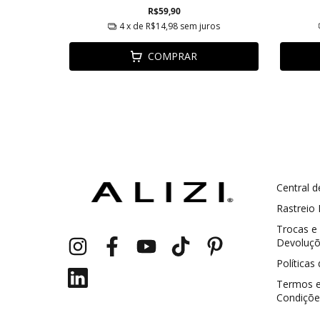
R$59,90
4
x de
R$14,98
sem juros
COMPRAR
Central d
GANHE5
Cupom 1a compra:
Rastreio
Trocas e
a partir de R$ 229,00
Frete Grátis:
Devoluç
Políticas
Termos 
Condiçõe
2 pecas
7% OFF