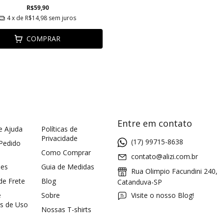
R$59,90
4
x de
R$14,98
sem juros
COMPRAR
Entre em contato
e Ajuda
Políticas de
Privacidade
(17) 99715-8638
 Pedido
Como Comprar
contato@alizi.com.br
ões
Guia de Medidas
Rua Olimpio Facundini 240,
 de Frete
Blog
Catanduva-SP
e
Sobre
Visite o nosso Blog!
s de Uso
Nossas T-shirts