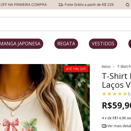
RIMEIRA COMPRA
Frete Grátis a partir de R$ 229
Primeira Tro
MANGA JAPONESA
REGATA
VESTIDOS
Início
T-Shirt 
ATÉ 15% OFF
T-Shirt
Laços V
5
R$59,9
4
x de
R$14,98
se
Ver mais deta