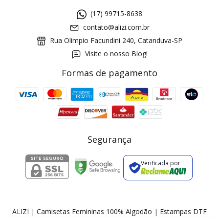
(17) 99715-8638
contato@alizi.com.br
Rua Olimpio Facundini 240, Catanduva-SP
Visite o nosso Blog!
Formas de pagamento
GANHE5
Cupom 1a compra:
a partir de R$ 229,00
Frete Grátis:
Segurança
Verificada por
2 pecas
7% OFF
3+ pecas
15% OFF
ALIZI | Camisetas Femininas 100% Algodão | Estampas DTF