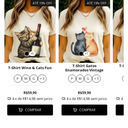
ATÉ 15% OFF
ATÉ 15% OFF
+5
+1
T-Shirt Gatos
T-Sh
T-Shirt Wine & Cats Fun
Enamorados Vintage
P
M
G
+ 3
P
M
G
+ 3
P
R$59,90
R$59,90
4
x de
R$14,98
sem juros
4
x de
R$14,98
sem juros
4
x 
COMPRAR
COMPRAR