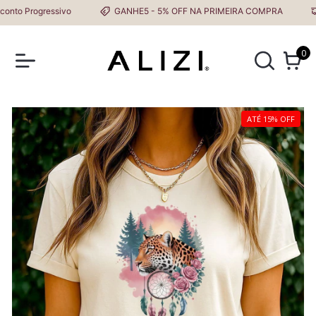
o Progressivo
GANHE5 - 5% OFF NA PRIMEIRA COMPRA
F
0
ATÉ 15% OFF