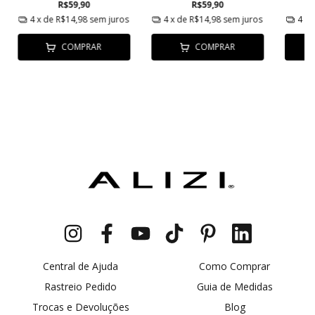
R$59,90
R$59,90
4
x de
R$14,98
sem juros
4
x de
R$14,98
sem juros
4
x 
COMPRAR
COMPRAR
Central de Ajuda
Como Comprar
Rastreio Pedido
Guia de Medidas
Trocas e Devoluções
Blog