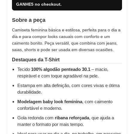
GANHE5
no checkout.
Sobre a peça
Camiseta feminina básica e estilosa, perfeita para o dia a
dia e para compor looks casuais com conforto e um
caimento bonito. Peça versátil, que combina com jeans,
saias, shorts e pode ser usada em diversas ocasiões.
Destaques da T-Shirt
Tecido
100% algodão penteado 30.1
– macio,
respirável e com toque agradável na pele.
Estampa em alta definição, com cores vivas e ótima
durabilidade.
Modelagem baby look feminina
, com caimento
confortável e moderno.
Gola redonda com
ribana reforçada
, que ajuda a
manter o formato por mais tempo.
Ideal para usar no dia a dia, no trabalho, em passeios