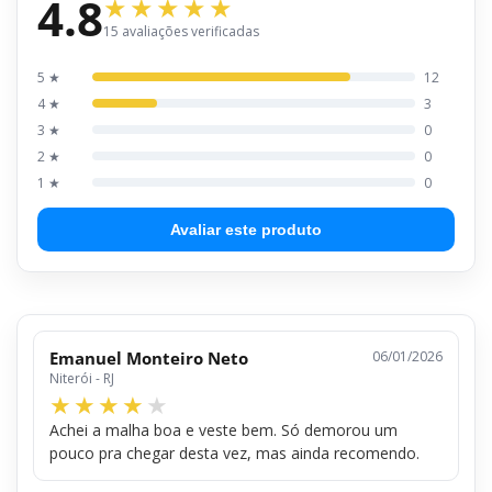
4.8
15 avaliações verificadas
5 ★
12
4 ★
3
3 ★
0
2 ★
0
1 ★
0
Avaliar este produto
Emanuel Monteiro Neto
06/01/2026
Niterói - RJ
Achei a malha boa e veste bem. Só demorou um
pouco pra chegar desta vez, mas ainda recomendo.