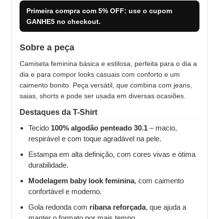
Primeira compra com
5% OFF
: use o cupom
GANHE5
no checkout.
Sobre a peça
Camiseta feminina básica e estilosa, perfeita para o dia a
dia e para compor looks casuais com conforto e um
caimento bonito. Peça versátil, que combina com jeans,
saias, shorts e pode ser usada em diversas ocasiões.
Destaques da T-Shirt
Tecido
100% algodão penteado 30.1
– macio,
respirável e com toque agradável na pele.
Estampa em alta definição, com cores vivas e ótima
durabilidade.
Modelagem baby look feminina
, com caimento
confortável e moderno.
Gola redonda com
ribana reforçada
, que ajuda a
manter o formato por mais tempo.