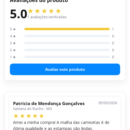
5.0
1 avaliações verificadas
5 ★
1
4 ★
0
3 ★
0
2 ★
0
1 ★
0
Avaliar este produto
Patricia de Mendonça Gonçalves
05/03/2026
Santana do Riacho - MG
Amei a minha compra! A malha das camisetas é de
ótima qualidade e as estampas são lindas.