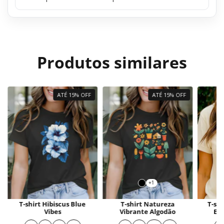
Produtos similares
ATÉ 15% OFF
ATÉ 15% OFF
+1
T-shirt Hibiscus Blue
T-shirt Natureza
T-shi
Vibes
Vibrante Algodão
Es