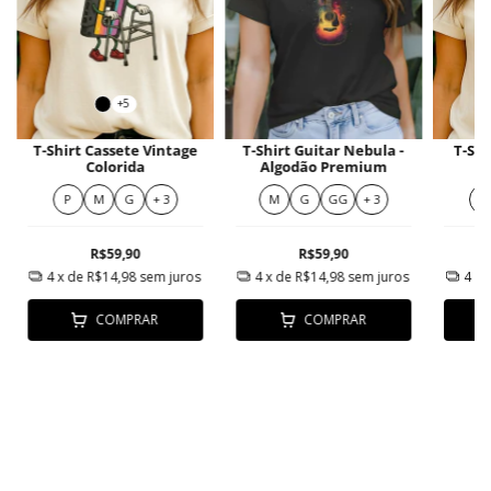
+5
T-Shirt Cassete Vintage
T-Shirt Guitar Nebula -
T-Shi
Colorida
Algodão Premium
P
M
G
+ 3
M
G
GG
+ 3
P
R$59,90
R$59,90
4
x de
R$14,98
sem juros
4
x de
R$14,98
sem juros
4
x 
COMPRAR
COMPRAR