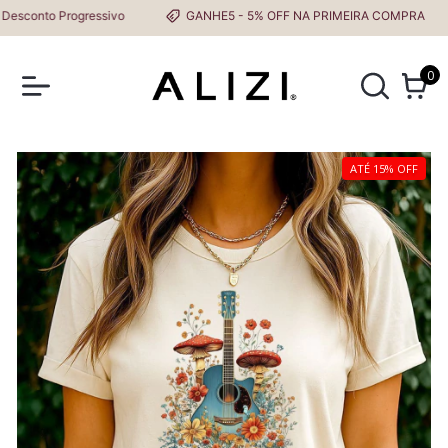
nto Progressivo
GANHE5 - 5% OFF NA PRIMEIRA COMPRA
0
ATÉ 15% OFF