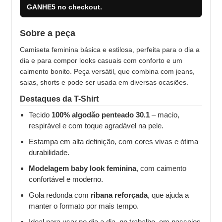
GANHE5
no checkout.
Sobre a peça
Camiseta feminina básica e estilosa, perfeita para o dia a
dia e para compor looks casuais com conforto e um
caimento bonito. Peça versátil, que combina com jeans,
saias, shorts e pode ser usada em diversas ocasiões.
Destaques da T-Shirt
Tecido
100% algodão penteado 30.1
– macio,
respirável e com toque agradável na pele.
Estampa em alta definição, com cores vivas e ótima
durabilidade.
Modelagem baby look feminina
, com caimento
confortável e moderno.
Gola redonda com
ribana reforçada
, que ajuda a
manter o formato por mais tempo.
Ideal para usar no dia a dia, no trabalho, em passeios