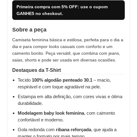
Primeira compra com
5% OFF
: use o cupom
GANHE5
no checkout.
Sobre a peça
Camiseta feminina básica e estilosa, perfeita para o dia a
dia e para compor looks casuais com conforto e um
caimento bonito. Peça versátil, que combina com jeans,
saias, shorts e pode ser usada em diversas ocasiões.
Destaques da T-Shirt
Tecido
100% algodão penteado 30.1
– macio,
respirável e com toque agradável na pele.
Estampa em alta definição, com cores vivas e ótima
durabilidade.
Modelagem baby look feminina
, com caimento
confortável e moderno.
Gola redonda com
ribana reforçada
, que ajuda a
manter o formato por mais tempo.