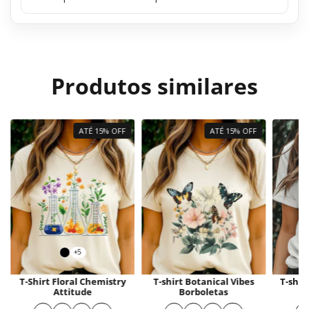
Produtos similares
ATÉ 15% OFF
ATÉ 15% OFF
+5
T-Shirt Floral Chemistry
T-shirt Botanical Vibes
T-shir
Attitude
Borboletas