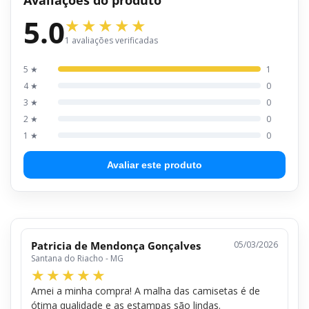
5.0
1 avaliações verificadas
5 ★
1
4 ★
0
3 ★
0
2 ★
0
1 ★
0
Avaliar este produto
Patricia de Mendonça Gonçalves
05/03/2026
Santana do Riacho - MG
Amei a minha compra! A malha das camisetas é de
ótima qualidade e as estampas são lindas.