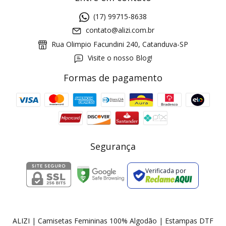
(17) 99715-8638
contato@alizi.com.br
Rua Olimpio Facundini 240, Catanduva-SP
Visite o nosso Blog!
Formas de pagamento
GANHE5
Cupom 1a compra:
a partir de R$ 229,00
Frete Grátis:
Segurança
Verificada por
2 pecas
7% OFF
3+ pecas
15% OFF
ALIZI | Camisetas Femininas 100% Algodão | Estampas DTF