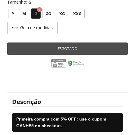
Tamanho:
G
G
P
M
GG
XG
XXG
Guia de medidas
Descrição
Primeira compra com
5% OFF
: use o cupom
GANHE5
no checkout.