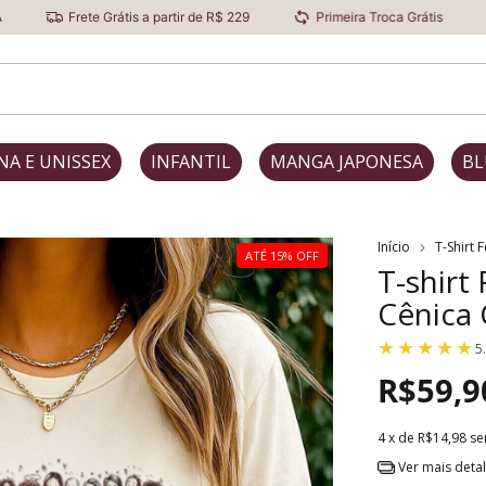
e Grátis a partir de R$ 229
Primeira Troca Grátis
Desconto P
NA E UNISSEX
INFANTIL
MANGA JAPONESA
BL
Início
T-Shirt 
ATÉ 15% OFF
T-shirt 
Cênica 
5
R$59,9
4
x de
R$14,98
se
Ver mais deta