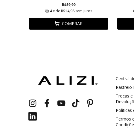
R$59,90
ros
4
x de
R$14,98
sem juros
COMPRAR
Central d
GANHE5
Cupom 1a compra:
Rastreio
Trocas e
a partir de R$ 229,00
Frete Grátis:
Devoluç
Políticas
Termos 
Condiçõe
2 pecas
7% OFF