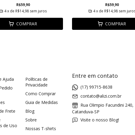
R$59,90
R$59,90
4
x de
R$14,98
sem juros
4
x de
R$14,98
sem juro
COMPRAR
COMPRAR
Entre em contato
e Ajuda
Políticas de
Privacidade
(17) 99715-8638
 Pedido
Como Comprar
contato@alizi.com.br
ões
Guia de Medidas
Rua Olimpio Facundini 240,
 de Frete
Blog
Catanduva-SP
e
Sobre
Visite o nosso Blog!
s de Uso
Nossas T-shirts