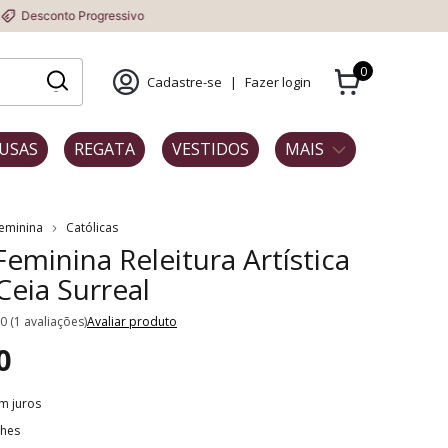
rogressivo
0
Cadastre-se
|
Fazer login
USAS
REGATA
VESTIDOS
MAIS
Feminina
Católicas
Feminina Releitura Artística
Ceia Surreal
.0 (1 avaliações)
Avaliar produto
0
m juros
lhes