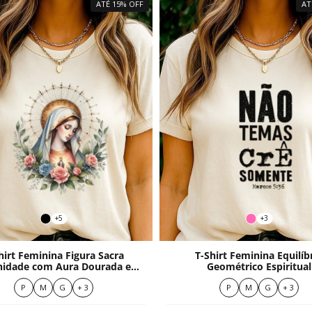
ATÉ 15% OFF
AT
+5
+3
hirt Feminina Figura Sacra
T-Shirt Feminina Equilíb
nidade com Aura Dourada e
Geométrico Espiritual
Flores Suaves
P
M
G
+ 3
P
M
G
+ 3