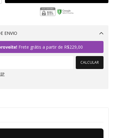
E ENVIO
Alterar CEP
roveite!
Frete grátis a partir de
R$229,00
CALCULAR
CEP