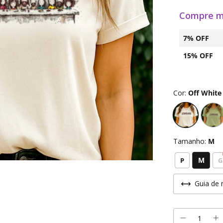
Compre m
7% OFF
15% OFF
Cor:
Off White
Tamanho:
M
M
P
G
Guia de 