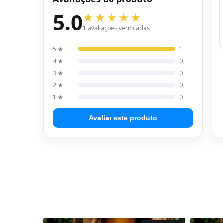
5.0
1 avaliações verificadas
5 ★
1
4 ★
0
3 ★
0
2 ★
0
1 ★
0
Avaliar este produto