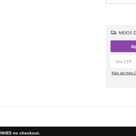
MEIOS D
Ap
Não sei meu 
NHE5
no checkout.