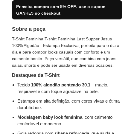
Primeira compra com
5% OFF
: use o cupom
GANHE5
no checkout.
Sobre a peça
T-Shirt Feminina T-shirt Feminina Last Supper Jesus
100% Algodão - Estampa Exclusiva, perfeita para o dia a
dia e para compor looks casuais com conforto e um
caimento bonito. Peça versátil, que combina com jeans,
saias, shorts e pode ser usada em diversas ocasiões.
Destaques da T-Shirt
Tecido
100% algodão penteado 30.1
– macio,
respirável e com toque agradável na pele.
Estampa em alta definição, com cores vivas e ótima
durabilidade.
Modelagem baby look feminina
, com caimento
confortável e moderno.
Gola redonda com
ribana reforçada
, que ajuda a