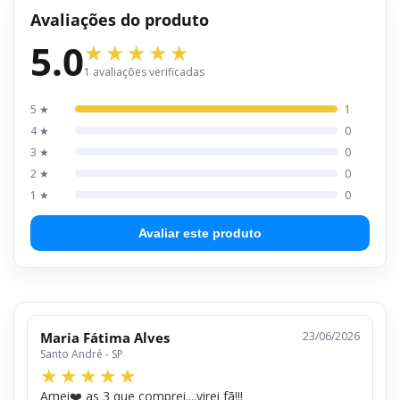
Avaliações do produto
5.0
1 avaliações verificadas
5 ★
1
4 ★
0
3 ★
0
2 ★
0
1 ★
0
Avaliar este produto
Maria Fátima Alves
23/06/2026
Santo André - SP
Amei❤️ as 3 que comprei....virei fã!!!