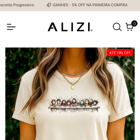
to Progressivo
GANHE5 - 5% OFF NA PRIMEIRA COMPRA
0
ATÉ 15% OFF