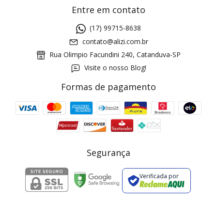
Entre em contato
(17) 99715-8638
contato@alizi.com.br
Rua Olimpio Facundini 240, Catanduva-SP
Visite o nosso Blog!
Formas de pagamento
GANHE5
Cupom 1a compra:
a partir de R$ 229,00
Frete Grátis:
Segurança
Verificada por
2 pecas
7% OFF
3+ pecas
15% OFF