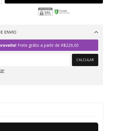
E ENVIO
Alterar CEP
roveite!
Frete grátis a partir de
R$229,00
CALCULAR
CEP