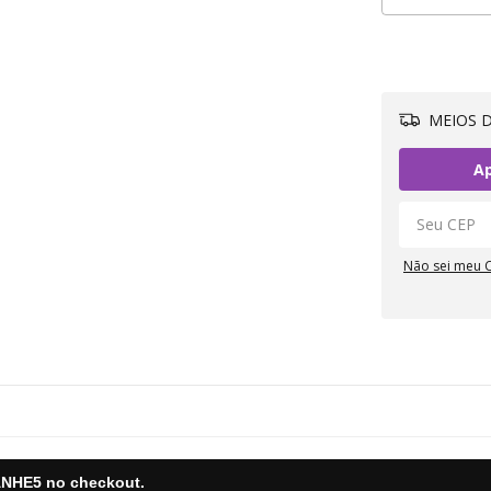
MEIOS D
Ap
Não sei meu 
NHE5
no checkout.