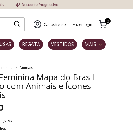
esconto Progressivo
0
Cadastre-se
|
Fazer login
USAS
REGATA
VESTIDOS
MAIS
Feminina
Animais
 Feminina Mapa do Brasil
o com Animais e Ícones
is
0
m juros
lhes