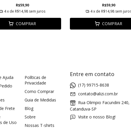
R$59,90
R$59,90
4
x de
R$14,98
sem juros
4
x de
R$14,98
sem juro
COMPRAR
COMPRAR
Entre em contato
e Ajuda
Políticas de
Privacidade
(17) 99715-8638
 Pedido
Como Comprar
contato@alizi.com.br
ões
Guia de Medidas
Rua Olimpio Facundini 240,
 de Frete
Blog
Catanduva-SP
e
Sobre
Visite o nosso Blog!
s de Uso
Nossas T-shirts