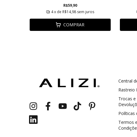
R$59,90
ros
4
x de
R$14,98
sem juros
COMPRAR
Central d
GANHE5
Cupom 1a compra:
Rastreio
Trocas e
a partir de R$ 229,00
Frete Grátis:
Devoluç
Políticas
Termos 
Condiçõe
2 pecas
7% OFF