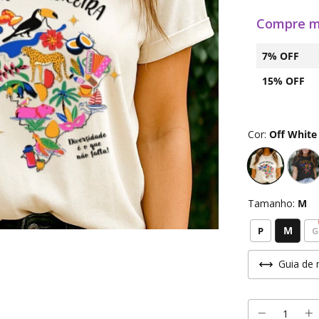
Compre m
7% OFF
15% OFF
Cor:
Off White
Tamanho:
M
M
P
G
Guia de 