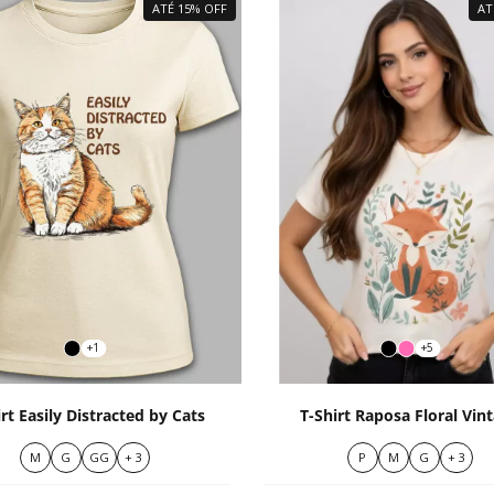
ATÉ 15% OFF
AT
+1
+5
irt Easily Distracted by Cats
T-Shirt Raposa Floral Vin
M
G
GG
+ 3
P
M
G
+ 3