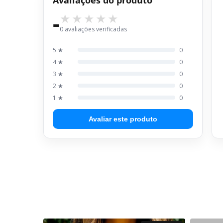
-
0 avaliações verificadas
5 ★
0
4 ★
0
3 ★
0
2 ★
0
1 ★
0
Avaliar este produto