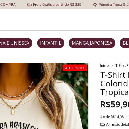
Frete Grátis a partir de R$ 229
Primeira Troca Grátis
D
NA E UNISSEX
INFANTIL
MANGA JAPONESA
BL
Início
T-Shirt 
ATÉ 15% OFF
T-Shirt
Colorid
Tropica
R$59,9
4
x de
R$14,98
se
Ver mais deta