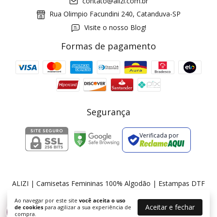
contato@alizi.com.br
Rua Olimpio Facundini 240, Catanduva-SP
Visite o nosso Blog!
Formas de pagamento
GANHE5
Cupom 1a compra:
a partir de R$ 229,00
Frete Grátis:
Segurança
Verificada por
2 pecas
7% OFF
3+ pecas
15% OFF
ALIZI | Camisetas Femininas 100% Algodão | Estampas DTF
©2026. ALIZI - 36175674000174. Todos os direitos reservados.
Ao navegar por este site
você aceita o uso
Aceitar e fechar
de cookies
para agilizar a sua experiência de
%
compra.
Desconto progressivo