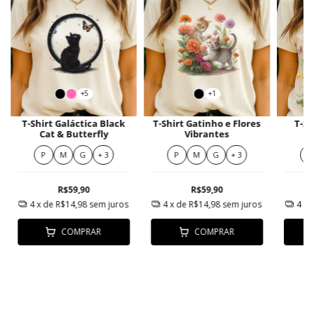
+5
+1
T-Shirt Galáctica Black
T-Shirt Gatinho e Flores
T-Sh
Cat & Butterfly
Vibrantes
P
M
G
+ 3
P
M
G
+ 3
P
R$59,90
R$59,90
4
x de
R$14,98
sem juros
4
x de
R$14,98
sem juros
4
x 
COMPRAR
COMPRAR