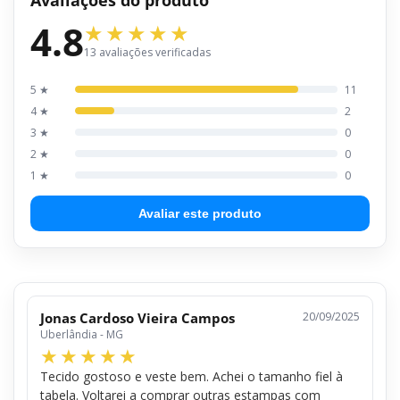
4.8
13 avaliações verificadas
5 ★
11
4 ★
2
3 ★
0
2 ★
0
1 ★
0
Avaliar este produto
Jonas Cardoso Vieira Campos
20/09/2025
Uberlândia - MG
Tecido gostoso e veste bem. Achei o tamanho fiel à
tabela. Voltarei a comprar outras estampas com