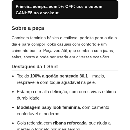
Primeira compra com
5% OFF
: use o cupom
GANHE5
no checkout.
Sobre a peça
Camiseta feminina básica e estilosa, perfeita para o dia a
dia e para compor looks casuais com conforto e um
caimento bonito. Peça versátil, que combina com jeans,
saias, shorts e pode ser usada em diversas ocasiões.
Destaques da T-Shirt
Tecido
100% algodão penteado 30.1
– macio,
respirável e com toque agradável na pele.
Estampa em alta definição, com cores vivas e ótima
durabilidade.
Modelagem baby look feminina
, com caimento
confortável e moderno.
Gola redonda com
ribana reforçada
, que ajuda a
manter o formato por mais tempo.