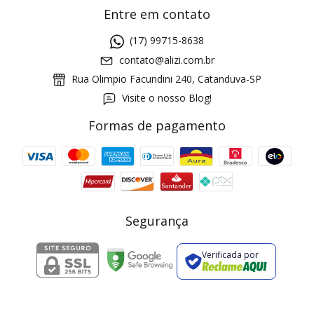
Entre em contato
(17) 99715-8638
contato@alizi.com.br
Rua Olimpio Facundini 240, Catanduva-SP
Visite o nosso Blog!
Formas de pagamento
GANHE5
Cupom 1a compra:
a partir de R$ 229,00
Frete Grátis:
Segurança
Verificada por
2 pecas
7% OFF
3+ pecas
15% OFF