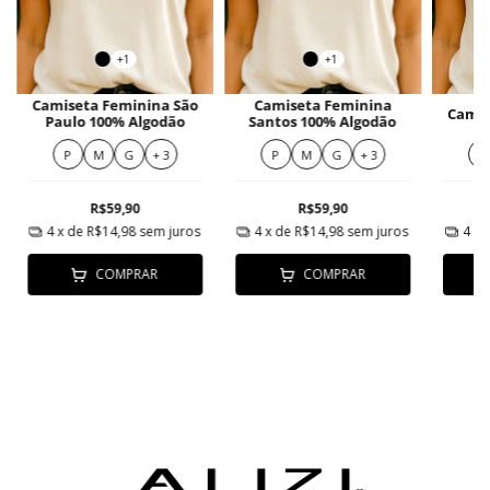
+1
+1
Camiseta Feminina São
Camiseta Feminina
Camis
Paulo 100% Algodão
Santos 100% Algodão
P
M
G
+ 3
P
M
G
+ 3
P
R$59,90
R$59,90
4
x de
R$14,98
sem juros
4
x de
R$14,98
sem juros
4
x 
COMPRAR
COMPRAR