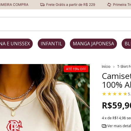
RA
Frete Grátis a partir de R$ 229
Primeira Troca Grátis
NA E UNISSEX
INFANTIL
MANGA JAPONESA
BL
Início
T-Shirt 
ATÉ 15% OFF
Camise
100% A
5
R$59,9
4
x de
R$14,98
se
Ver mais deta