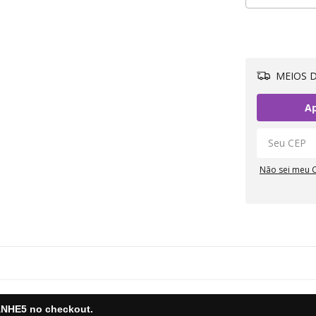
MEIOS D
Ap
Não sei meu 
NHE5
no checkout.