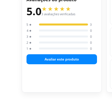
5.0
3 avaliações verificadas
5 ★
3
4 ★
0
3 ★
0
2 ★
0
1 ★
0
Avaliar este produto