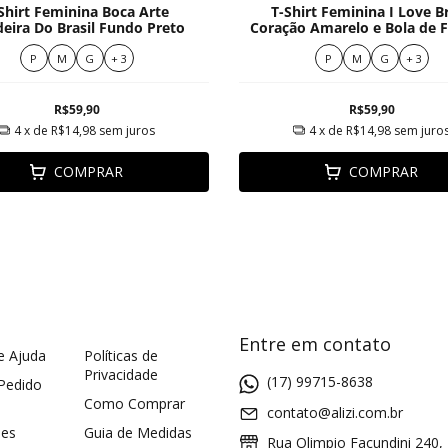
Shirt Feminina Boca Arte
T-Shirt Feminina I Love Br
eira Do Brasil Fundo Preto
Coração Amarelo e Bola de 
P
M
G
+ 3
P
M
G
+ 3
R$59,90
R$59,90
4
x de
R$14,98
sem juros
4
x de
R$14,98
sem juro
COMPRAR
COMPRAR
Entre em contato
e Ajuda
Políticas de
Privacidade
(17) 99715-8638
 Pedido
Como Comprar
contato@alizi.com.br
ões
Guia de Medidas
Rua Olimpio Facundini 240,