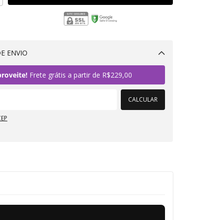
E ENVIO
Alterar CEP
roveite!
Frete grátis a partir de
R$229,00
CALCULAR
CEP