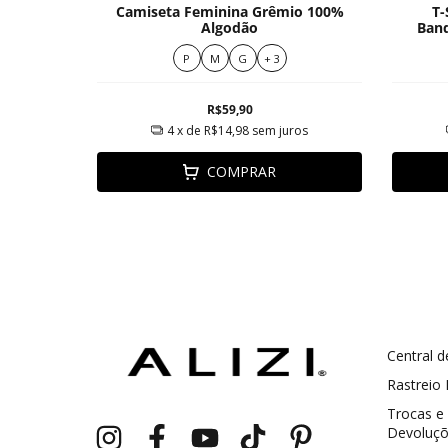
ulo 100%
Camiseta Feminina Grêmio 100%
T-
Algodão
Band
P
M
G
+ 3
R$59,90
ros
4
x de
R$14,98
sem juros
COMPRAR
Central d
GANHE5
Cupom 1a compra:
Rastreio
a partir de R$ 229,00
Frete Grátis:
Trocas e
Devoluç