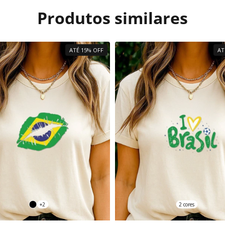
Produtos similares
ATÉ 15% OFF
AT
+2
2 cores