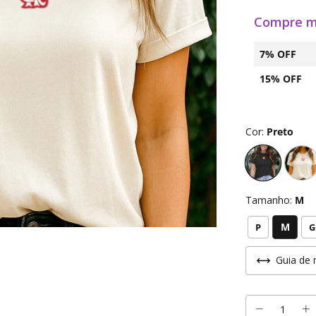
Compre m
7% OFF
15% OFF
Cor:
Preto
Tamanho:
M
M
P
G
Guia de 