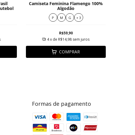
asil
Camiseta Feminina Flamengo 100%
T-Shir
Futebol
Algodão
B
P
M
G
+ 3
R$59,90
s
4
x de
R$14,98
sem juros
COMPRAR
Formas de pagamento