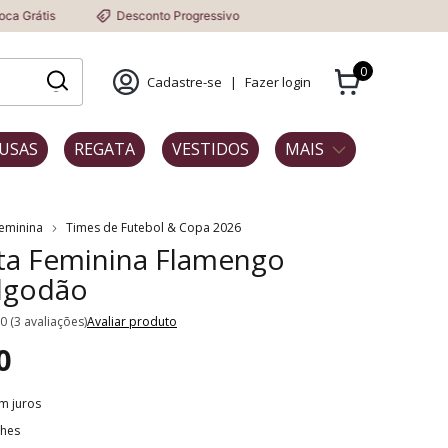
Desconto Progressivo
0
Cadastre-se
|
Fazer login
USAS
REGATA
VESTIDOS
MAIS
Feminina
Times de Futebol & Copa 2026
ta Feminina Flamengo
lgodão
.0 (3 avaliações)
Avaliar produto
0
m juros
lhes