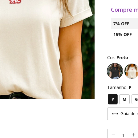
Compre m
7% OFF
15% OFF
Cor:
Preto
Tamanho:
P
P
M
G
Guia de 