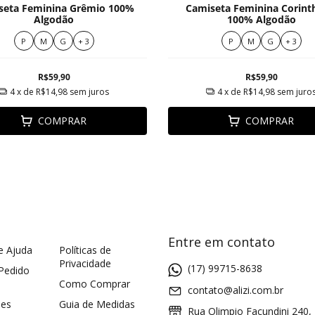
seta Feminina Grêmio 100%
Camiseta Feminina Corint
Algodão
100% Algodão
P
M
G
+ 3
P
M
G
+ 3
R$59,90
R$59,90
4
x de
R$14,98
sem juros
4
x de
R$14,98
sem juro
COMPRAR
COMPRAR
Entre em contato
e Ajuda
Políticas de
Privacidade
(17) 99715-8638
 Pedido
Como Comprar
contato@alizi.com.br
ões
Guia de Medidas
Rua Olimpio Facundini 240,