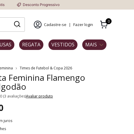
esconto Progressivo
0
Cadastre-se
|
Fazer login
USAS
REGATA
VESTIDOS
MAIS
Feminina
Times de Futebol & Copa 2026
ta Feminina Flamengo
lgodão
.0 (3 avaliações)
Avaliar produto
0
m juros
lhes