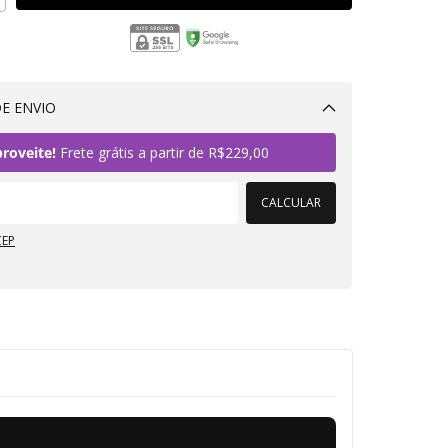
E ENVIO
Alterar CEP
roveite!
Frete grátis a partir de
R$229,00
CALCULAR
CEP