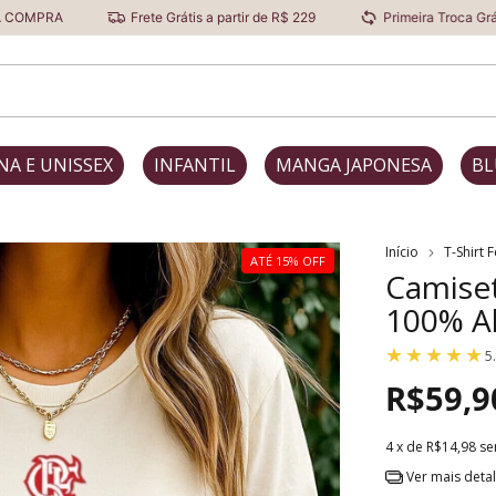
Frete Grátis a partir de R$ 229
Primeira Troca Grátis
D
NA E UNISSEX
INFANTIL
MANGA JAPONESA
BL
Início
T-Shirt 
ATÉ 15% OFF
Camise
100% A
5
R$59,9
4
x de
R$14,98
se
Ver mais deta