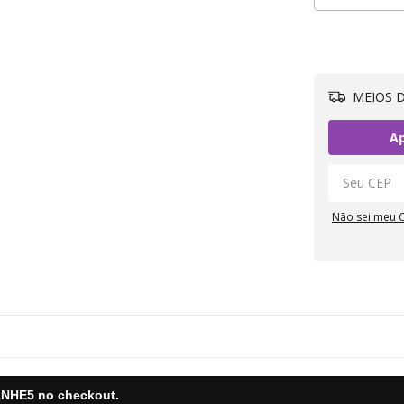
MEIOS D
Ap
Não sei meu 
NHE5
no checkout.