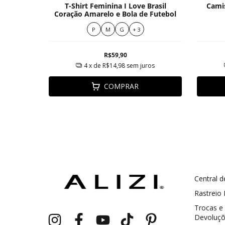
T-Shirt Feminina I Love Brasil
Cami
ina
Coração Amarelo e Bola de Futebol
P
M
G
+ 3
R$59,90
ros
4
x de
R$14,98
sem juros
COMPRAR
Central d
GANHE5
Cupom 1a compra:
Rastreio
a partir de R$ 229,00
Frete Grátis:
Trocas e
Devoluç