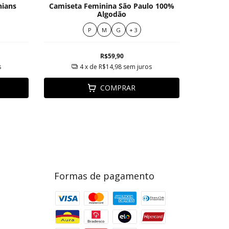
hians
Camiseta Feminina São Paulo 100%
T-S
Algodão
Bande
P
M
G
+ 3
R$59,90
s
4
x de
R$14,98
sem juros
COMPRAR
Formas de pagamento