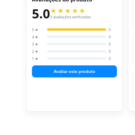
5.0
3 avaliações verificadas
5 ★
3
4 ★
0
3 ★
0
2 ★
0
1 ★
0
Avaliar este produto