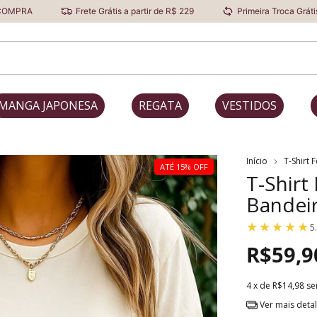
Frete Grátis a partir de R$ 229
Primeira Troca Grátis
Des
MANGA JAPONESA
REGATA
VESTIDOS
Início
T-Shirt 
ATÉ 15% OFF
T-Shirt
Bandei
5
R$59,9
4
x de
R$14,98
se
Ver mais deta