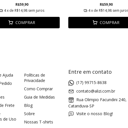
R$59,90
R$59,90
4
x de
R$14,98
sem juros
4
x de
R$14,98
sem juro
COMPRAR
COMPRAR
Entre em contato
e Ajuda
Políticas de
Privacidade
(17) 99715-8638
 Pedido
Como Comprar
contato@alizi.com.br
ões
Guia de Medidas
Rua Olimpio Facundini 240,
 de Frete
Blog
Catanduva-SP
e
Sobre
Visite o nosso Blog!
s de Uso
Nossas T-shirts