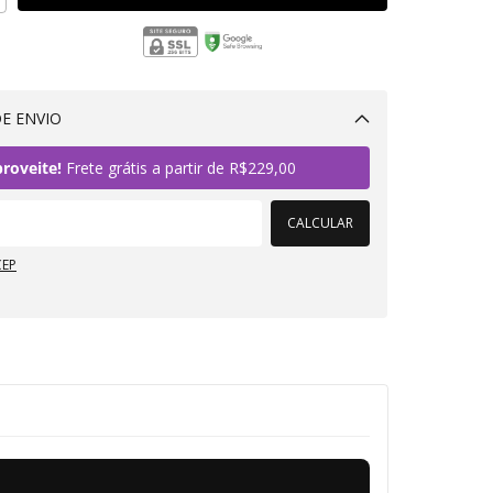
E ENVIO
Alterar CEP
roveite!
Frete grátis a partir de
R$229,00
CALCULAR
CEP