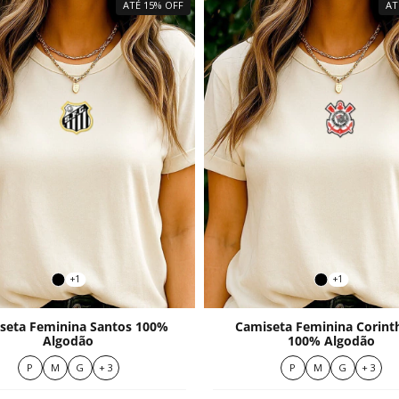
ATÉ 15% OFF
AT
+1
+1
seta Feminina Santos 100%
Camiseta Feminina Corint
Algodão
100% Algodão
P
M
G
+ 3
P
M
G
+ 3