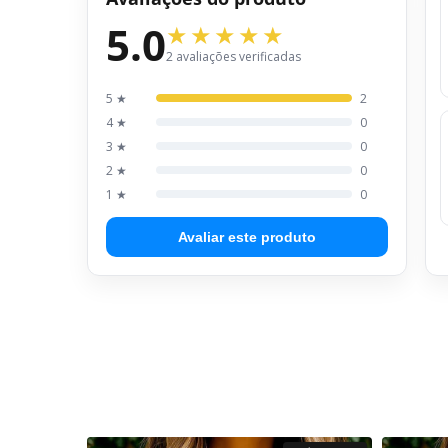
5.0
2 avaliações verificadas
5 ★
2
4 ★
0
3 ★
0
2 ★
0
1 ★
0
Avaliar este produto