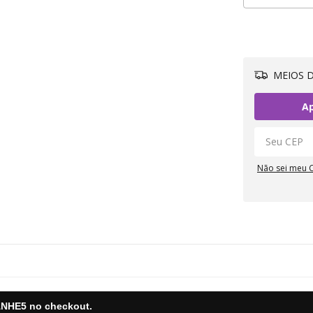
MEIOS D
Ap
Não sei meu 
NHE5
no checkout.