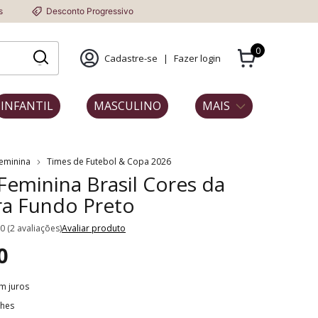
conto Progressivo
0
Cadastre-se
|
Fazer login
INFANTIL
MASCULINO
MAIS
Feminina
Times de Futebol & Copa 2026
 Feminina Brasil Cores da
ra Fundo Preto
.0 (2 avaliações)
Avaliar produto
0
m juros
lhes