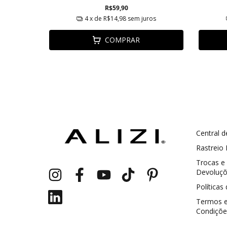
R$59,90
ros
4
x de
R$14,98
sem juros
COMPRAR
Central d
GANHE5
Cupom 1a compra:
Rastreio
Trocas e
a partir de R$ 229,00
Frete Grátis:
Devoluç
Políticas
Termos 
Condiçõe
2 pecas
7% OFF