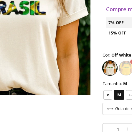
Compre m
7% OFF
15% OFF
Cor:
Off White
Tamanho:
M
M
P
G
Guia de 