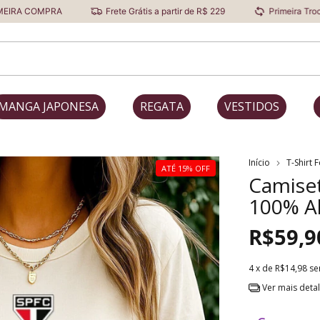
RA
Frete Grátis a partir de R$ 229
Primeira Troca Grátis
MANGA JAPONESA
REGATA
VESTIDOS
Início
T-Shirt 
ATÉ 15% OFF
Camiset
100% A
R$59,9
4
x de
R$14,98
se
Ver mais deta