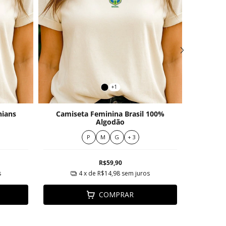
+1
hians
Camiseta Feminina Brasil 100%
Camise
Algodão
P
M
G
+ 3
R$59,90
s
4
x de
R$14,98
sem juros
COMPRAR