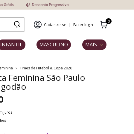
Desconto Progressivo
0
Cadastre-se
|
Fazer login
INFANTIL
MASCULINO
MAIS
Feminina
Times de Futebol & Copa 2026
a Feminina São Paulo
lgodão
0
m juros
lhes