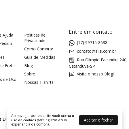
Entre em contato
e Ajuda
Políticas de
Privacidade
(17) 99715-8638
 Pedido
Como Comprar
contato@alizi.com.br
ões
Guia de Medidas
Rua Olimpio Facundini 240,
 de Frete
Blog
Catanduva-SP
e
Sobre
Visite o nosso Blog!
s de Uso
Nossas T-shirts
Ao navegar por este site
você aceita o
as DTF
Aceitar e fechar
uso de cookies
para agilizar a sua
experiência de compra.