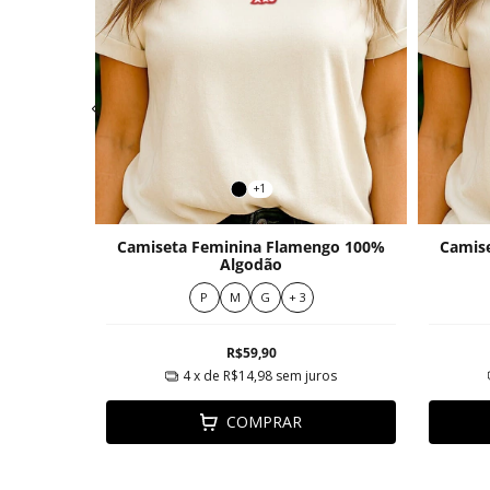
+1
io 100%
Camiseta Feminina Flamengo 100%
Camis
Algodão
P
M
G
+ 3
R$59,90
ros
4
x de
R$14,98
sem juros
COMPRAR