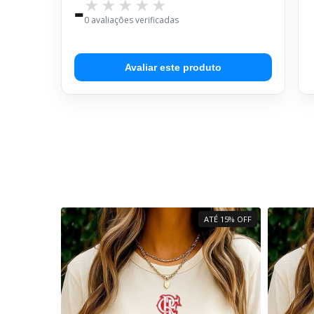
-
0 avaliações verificadas
Avaliar este produto
ATÉ 15% OFF
ATÉ 15% OFF