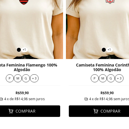
+1
+1
eta Feminina Flamengo 100%
Camiseta Feminina Corint
Algodão
100% Algodão
P
M
G
+ 3
P
M
G
+ 3
R$59,90
R$59,90
4
x de
R$14,98
sem juros
4
x de
R$14,98
sem juro
COMPRAR
COMPRAR