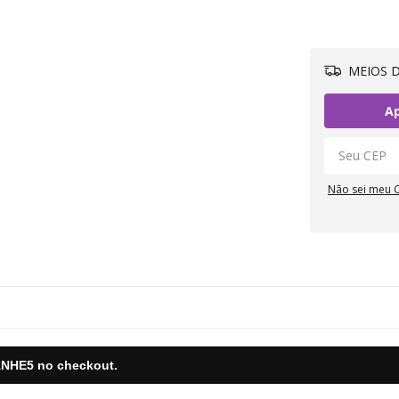
MEIOS D
Ap
Não sei meu 
NHE5
no checkout.