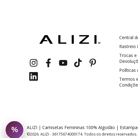
Central d
GANHE5
Cupom 1a compra:
Rastreio
Trocas e
a partir de R$ 229,00
Frete Grátis:
Devoluç
Políticas
Termos 
Condiçõe
2 pecas
7% OFF
3+ pecas
15% OFF
ALIZI | Camisetas Femininas 100% Algodão | Estamp
%
Desconto progressivo
©2026. ALIZI - 36175674000174. Todos os direitos reservados.