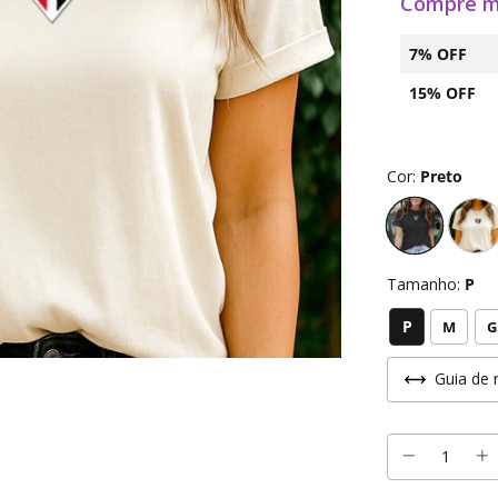
Compre m
7% OFF
15% OFF
Cor:
Preto
Tamanho:
P
P
M
G
Guia de 