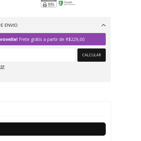
E ENVIO
Alterar CEP
roveite!
Frete grátis a partir de
R$229,00
CALCULAR
CEP