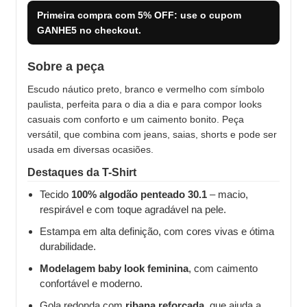
Primeira compra com
5% OFF
: use o cupom
GANHE5
no checkout.
Sobre a peça
Escudo náutico preto, branco e vermelho com símbolo
paulista, perfeita para o dia a dia e para compor looks
casuais com conforto e um caimento bonito. Peça
versátil, que combina com jeans, saias, shorts e pode ser
usada em diversas ocasiões.
Destaques da T-Shirt
Tecido
100% algodão penteado 30.1
– macio,
respirável e com toque agradável na pele.
Estampa em alta definição, com cores vivas e ótima
durabilidade.
Modelagem baby look feminina
, com caimento
confortável e moderno.
Gola redonda com
ribana reforçada
, que ajuda a