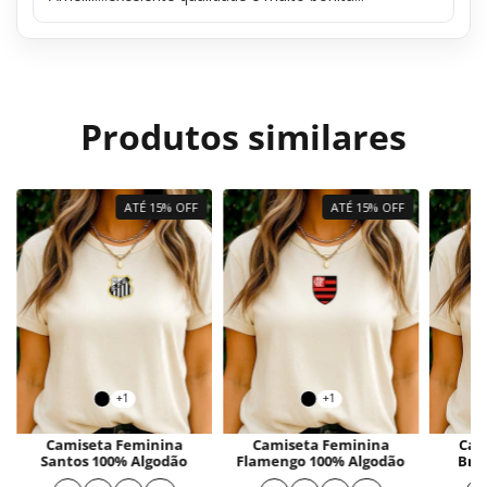
Produtos similares
ATÉ 15% OFF
ATÉ 15% OFF
+1
+1
Camiseta Feminina
Camiseta Feminina
Cam
Santos 100% Algodão
Flamengo 100% Algodão
Bra