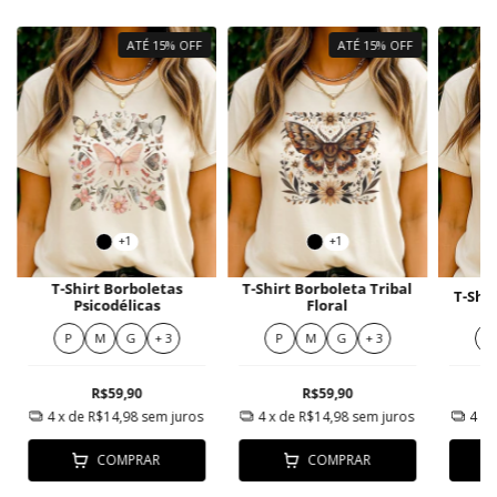
ATÉ 15% OFF
ATÉ 15% OFF
+1
+1
T-Shirt Borboletas
T-Shirt Borboleta Tribal
T-Shir
Psicodélicas
Floral
P
M
G
+ 3
P
M
G
+ 3
P
R$59,90
R$59,90
4
x de
R$14,98
sem juros
4
x de
R$14,98
sem juros
4
x 
COMPRAR
COMPRAR