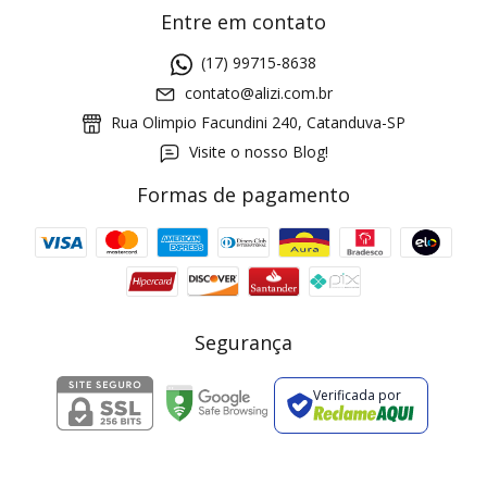
Entre em contato
(17) 99715-8638
contato@alizi.com.br
Rua Olimpio Facundini 240, Catanduva-SP
Visite o nosso Blog!
Formas de pagamento
GANHE5
Cupom 1a compra:
a partir de R$ 229,00
Frete Grátis:
Segurança
Verificada por
2 pecas
7% OFF
3+ pecas
15% OFF