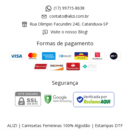
(17) 99715-8638
contato@alizi.com.br
Rua Olimpio Facundini 240, Catanduva-SP
Visite o nosso Blog!
Formas de pagamento
GANHE5
Cupom 1a compra:
a partir de R$ 229,00
Frete Grátis:
Segurança
Verificada por
2 pecas
7% OFF
3+ pecas
15% OFF
ALIZI | Camisetas Femininas 100% Algodão | Estampas DTF