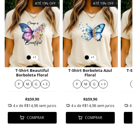
ATÉ 15% OFF
ATÉ 15% OFF
+1
+1
T-Shirt Beautiful
T-Shirt Borboleta Azul
T-Shi
Borboleta Floral
Floral
P
M
G
+ 3
P
M
G
+ 3
M
R$59,90
R$59,90
4
x de
R$14,98
sem juros
4
x de
R$14,98
sem juros
4
x 
COMPRAR
COMPRAR