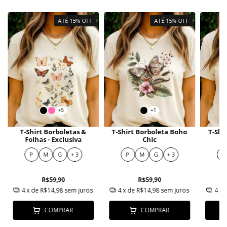
ATÉ 15% OFF
ATÉ 15% OFF
+5
+1
T-Shirt Borboletas &
T-Shirt Borboleta Boho
T-Shi
Folhas - Exclusiva
Chic
P
M
G
+ 3
P
M
G
+ 3
P
R$59,90
R$59,90
4
x de
R$14,98
sem juros
4
x de
R$14,98
sem juros
4
x 
COMPRAR
COMPRAR