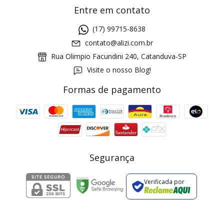
Entre em contato
(17) 99715-8638
contato@alizi.com.br
Rua Olimpio Facundini 240, Catanduva-SP
Visite o nosso Blog!
Formas de pagamento
GANHE5
Cupom 1a compra:
a partir de R$ 229,00
Frete Grátis:
Segurança
Verificada por
2 pecas
7% OFF
3+ pecas
15% OFF