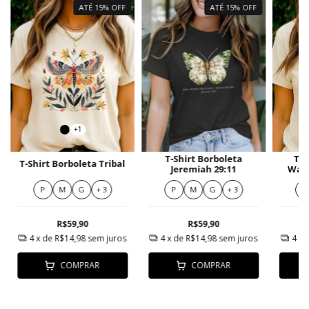
ATÉ 15% OFF
ATÉ 15% OFF
+1
T-Shirt Borboleta
T-S
T-Shirt Borboleta Tribal
Jeremiah 29:11
Wate
P
M
G
+ 3
P
M
G
+ 3
P
R$59,90
R$59,90
4
x de
R$14,98
sem juros
4
x de
R$14,98
sem juros
4
x 
COMPRAR
COMPRAR