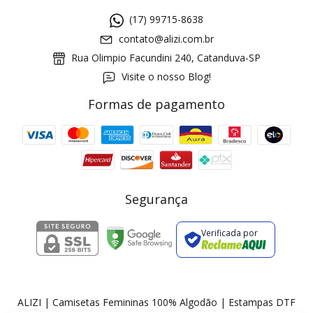
(17) 99715-8638
contato@alizi.com.br
Rua Olimpio Facundini 240, Catanduva-SP
Visite o nosso Blog!
Formas de pagamento
GANHE5
Cupom 1a compra:
a partir de R$ 229,00
Frete Grátis:
Segurança
Verificada por
2 pecas
7% OFF
3+ pecas
15% OFF
ALIZI | Camisetas Femininas 100% Algodão | Estampas DTF