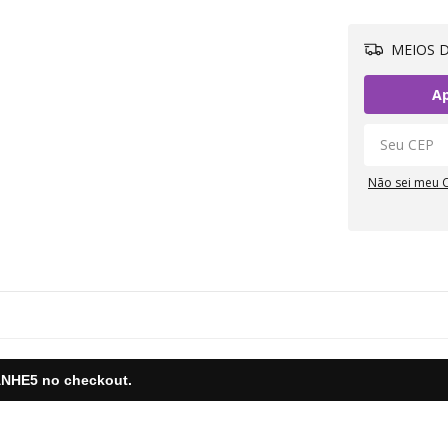
MEIOS D
Ap
Não sei meu 
NHE5
no checkout.