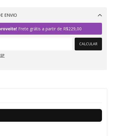
E ENVIO
Alterar CEP
roveite!
Frete grátis a partir de
R$229,00
CALCULAR
CEP