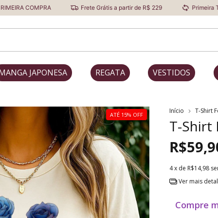
PRA
Frete Grátis a partir de R$ 229
Primeira Troca Grátis
MANGA JAPONESA
REGATA
VESTIDOS
Início
T-Shirt 
ATÉ 15% OFF
T-Shirt
R$59,9
4
x de
R$14,98
se
Ver mais deta
Compre m