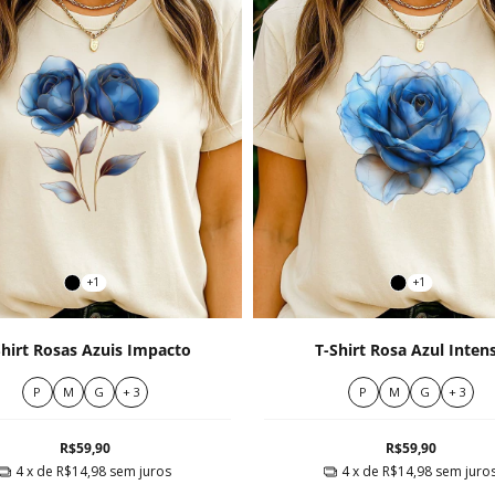
+1
+1
Shirt Rosas Azuis Impacto
T-Shirt Rosa Azul Inten
P
M
G
+ 3
P
M
G
+ 3
R$59,90
R$59,90
4
x de
R$14,98
sem juros
4
x de
R$14,98
sem juro