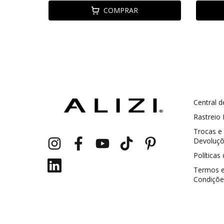
COMPRAR
Central d
GANHE5
Cupom 1a compra:
Rastreio
Trocas e
a partir de R$ 229,00
Frete Grátis:
Devoluç
Políticas
Termos 
Condiçõe
2 pecas
7% OFF
3+ pecas
15% OFF