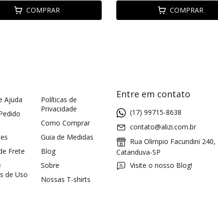
COMPRAR
COMPRAR
Entre em contato
e Ajuda
Políticas de
Privacidade
(17) 99715-8638
 Pedido
Como Comprar
contato@alizi.com.br
ões
Guia de Medidas
Rua Olimpio Facundini 240,
 de Frete
Blog
Catanduva-SP
e
Sobre
Visite o nosso Blog!
s de Uso
Nossas T-shirts