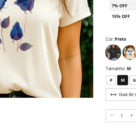
7% OFF
15% OFF
Cor:
Preto
Tamanho:
M
M
P
G
Guia de 