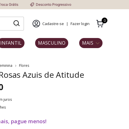
Desconto Progressivo
0
Cadastre-se
|
Fazer login
INFANTIL
MASCULINO
MAIS
Feminina
Flores
 Rosas Azuis de Atitude
0
m juros
lhes
ais, pague menos!