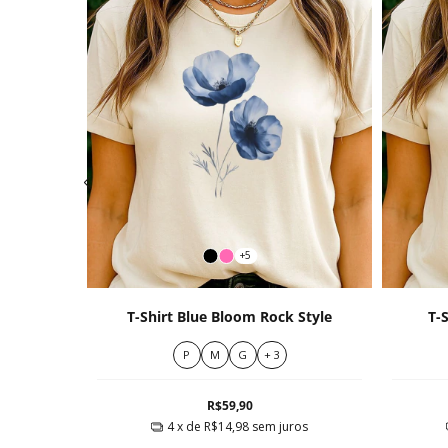
+5
ntage
T-Shirt Blue Bloom Rock Style
T-
P
M
G
+ 3
R$59,90
ros
4
x de
R$14,98
sem juros