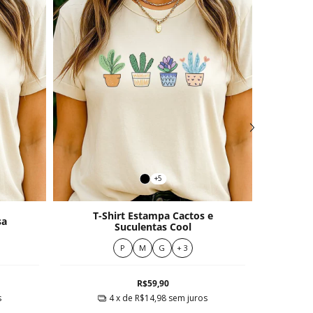
+5
T-Shirt Estampa Cactos e
sa
T-S
Suculentas Cool
P
M
G
+ 3
R$59,90
s
4
x de
R$14,98
sem juros