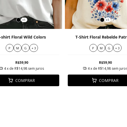
+1
+1
-shirt Floral Wild Colors
T-Shirt Floral Rebelde Patr
P
M
G
+ 3
P
M
G
+ 3
R$59,90
R$59,90
4
x de
R$14,98
sem juros
4
x de
R$14,98
sem juro
COMPRAR
COMPRAR