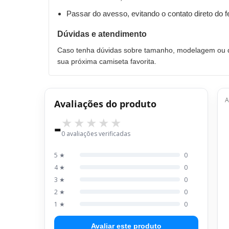
Passar do avesso, evitando o contato direto do 
Dúvidas e atendimento
Caso tenha dúvidas sobre tamanho, modelagem ou qu
sua próxima camiseta favorita.
A
Avaliações do produto
-
0 avaliações verificadas
5 ★
0
4 ★
0
3 ★
0
2 ★
0
1 ★
0
Avaliar este produto