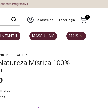
essivo
0
Cadastre-se
|
Fazer login
INFANTIL
MASCULINO
MAIS
Feminina
Natureza
 Natureza Mística 100%
o
0
m juros
lhes