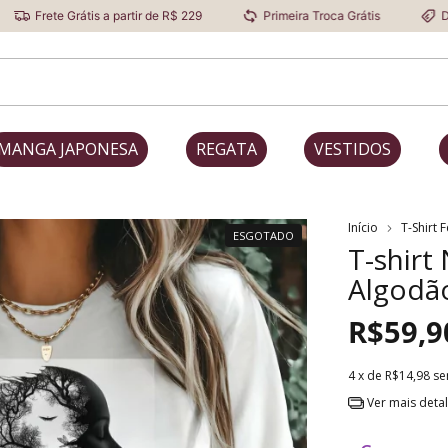
átis a partir de R$ 229
Primeira Troca Grátis
Desconto Progr
MANGA JAPONESA
REGATA
VESTIDOS
Início
T-Shirt 
ESGOTADO
T-shirt
Algodã
R$59,9
4
x de
R$14,98
se
Ver mais deta