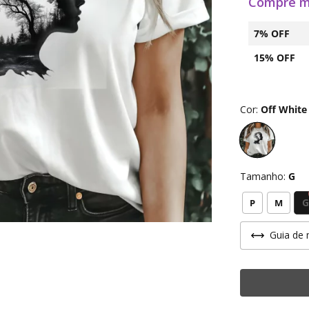
Compre m
7% OFF
15% OFF
Cor:
Off White
Tamanho:
G
G
P
M
Guia de 