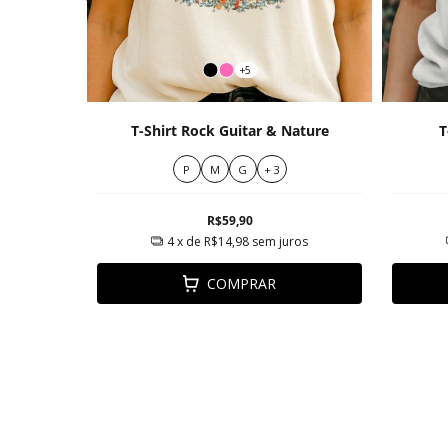
+5
er 100%
T-Shirt Rock Guitar & Nature
T
P
M
G
+ 3
R$59,90
ros
4
x de
R$14,98
sem juros
COMPRAR