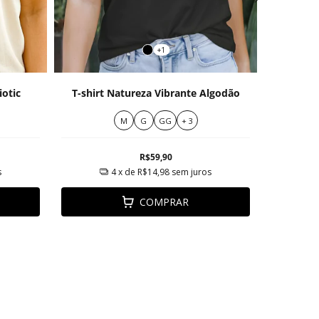
+1
iotic
T-shirt Natureza Vibrante Algodão
T-Shir
M
G
GG
+ 3
R$59,90
s
4
x de
R$14,98
sem juros
COMPRAR