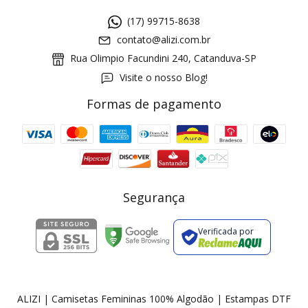
(17) 99715-8638
contato@alizi.com.br
Rua Olimpio Facundini 240, Catanduva-SP
Visite o nosso Blog!
Formas de pagamento
GANHE5
Cupom 1a compra:
a partir de R$ 229,00
Frete Grátis:
Segurança
Verificada por
2 pecas
7% OFF
3+ pecas
15% OFF
ALIZI | Camisetas Femininas 100% Algodão | Estampas DTF