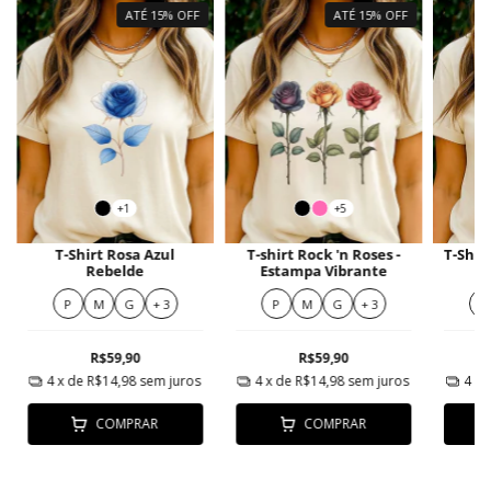
ATÉ 15% OFF
ATÉ 15% OFF
+1
+5
T-Shirt Rosa Azul
T-shirt Rock 'n Roses -
T-Shir
Rebelde
Estampa Vibrante
Su
P
M
G
+ 3
P
M
G
+ 3
P
R$59,90
R$59,90
4
x de
R$14,98
sem juros
4
x de
R$14,98
sem juros
4
x 
COMPRAR
COMPRAR