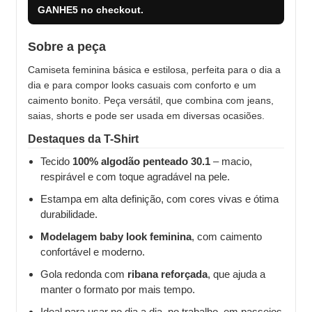
GANHE5
no checkout.
Sobre a peça
Camiseta feminina básica e estilosa, perfeita para o dia a
dia e para compor looks casuais com conforto e um
caimento bonito. Peça versátil, que combina com jeans,
saias, shorts e pode ser usada em diversas ocasiões.
Destaques da T-Shirt
Tecido
100% algodão penteado 30.1
– macio,
respirável e com toque agradável na pele.
Estampa em alta definição, com cores vivas e ótima
durabilidade.
Modelagem baby look feminina
, com caimento
confortável e moderno.
Gola redonda com
ribana reforçada
, que ajuda a
manter o formato por mais tempo.
Ideal para usar no dia a dia, no trabalho, em passeios