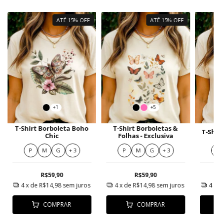
ATÉ 15% OFF
ATÉ 15% OFF
+1
+5
T-Shirt Borboleta Boho
T-Shirt Borboletas &
T-Shir
Chic
Folhas - Exclusiva
P
M
G
+ 3
P
M
G
+ 3
P
R$59,90
R$59,90
4
x de
R$14,98
sem juros
4
x de
R$14,98
sem juros
4
x 
COMPRAR
COMPRAR