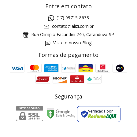
Entre em contato
(17) 99715-8638
contato@alizi.com.br
Rua Olimpio Facundini 240, Catanduva-SP
Visite o nosso Blog!
Formas de pagamento
GANHE5
Cupom 1a compra:
a partir de R$ 229,00
Frete Grátis:
Segurança
Verificada por
2 pecas
7% OFF
3+ pecas
15% OFF