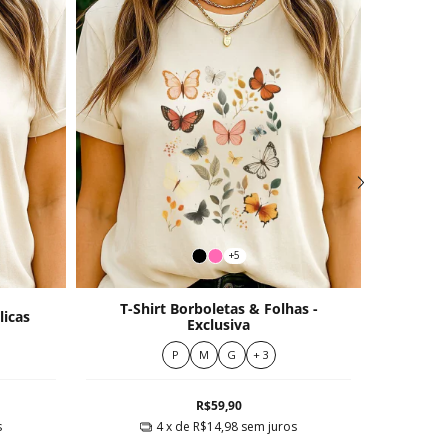
+5
T-Shirt Borboletas & Folhas -
licas
T-Shi
Exclusiva
P
M
G
+ 3
R$59,90
s
4
x de
R$14,98
sem juros