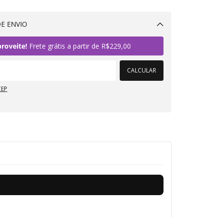
E ENVIO
Alterar CEP
roveite!
Frete grátis a partir de
R$229,00
CALCULAR
CEP