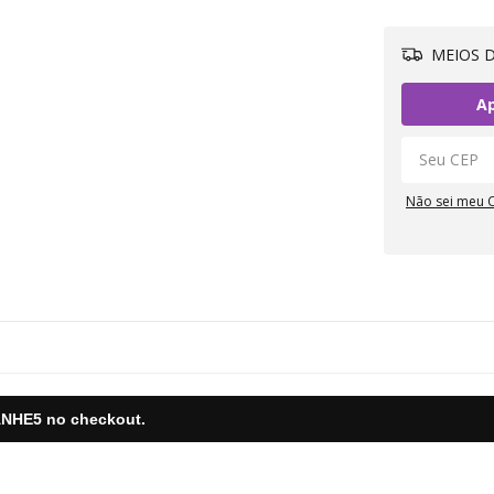
MEIOS D
Ap
Não sei meu 
NHE5
no checkout.