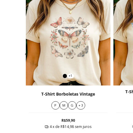
+1
T-S
Floral
T-Shirt Borboletas Vintage
P
M
G
+ 3
R$59,90
ros
4
x de
R$14,98
sem juros