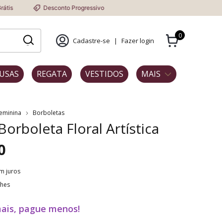
Desconto Progressivo
0
Cadastre-se
|
Fazer login
USAS
REGATA
VESTIDOS
MAIS
Feminina
Borboletas
Borboleta Floral Artística
0
m juros
lhes
ais, pague menos!