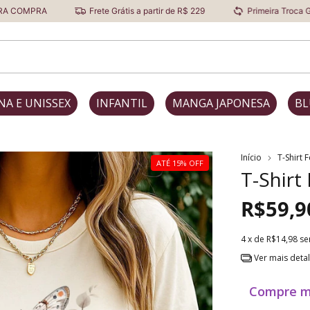
Frete Grátis a partir de R$ 229
Primeira Troca Grátis
NA E UNISSEX
INFANTIL
MANGA JAPONESA
BL
Início
T-Shirt 
ATÉ 15% OFF
T-Shirt 
R$59,9
4
x de
R$14,98
se
Ver mais deta
Compre m