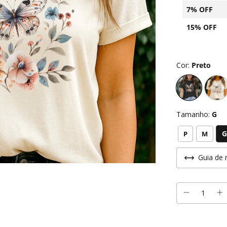
7% OFF
15% OFF
Cor:
Preto
Tamanho:
G
G
P
M
Guia de 