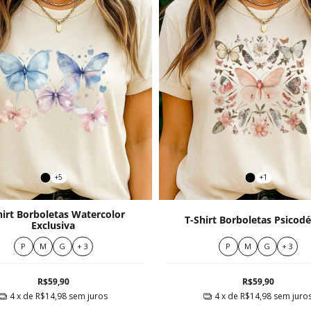
+5
+1
hirt Borboletas Watercolor
T-Shirt Borboletas Psicodé
Exclusiva
P
M
G
+ 3
P
M
G
+ 3
R$59,90
R$59,90
4
x de
R$14,98
sem juros
4
x de
R$14,98
sem juro