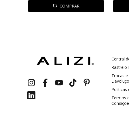
COMPRAR
Central d
GANHE5
Cupom 1a compra:
Rastreio
Trocas e
a partir de R$ 229,00
Frete Grátis:
Devoluç
Políticas
Termos 
Condiçõe
2 pecas
7% OFF
3+ pecas
15% OFF