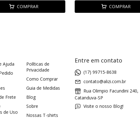
COMPRAR
COMPRAR
Entre em contato
e Ajuda
Políticas de
Privacidade
(17) 99715-8638
 Pedido
Como Comprar
contato@alizi.com.br
ões
Guia de Medidas
Rua Olimpio Facundini 240,
 de Frete
Blog
Catanduva-SP
e
Sobre
Visite o nosso Blog!
s de Uso
Nossas T-shirts