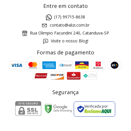
Entre em contato
(17) 99715-8638
contato@alizi.com.br
Rua Olimpio Facundini 240, Catanduva-SP
Visite o nosso Blog!
Formas de pagamento
GANHE5
Cupom 1a compra:
a partir de R$ 229,00
Frete Grátis:
Segurança
Verificada por
2 pecas
7% OFF
3+ pecas
15% OFF