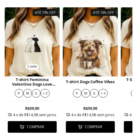
ATÉ 15% OFF
ATÉ 15% OFF
2 cores
T-shirt Feminina
T-Shi
T-shirt Dogs Coffee Vibes
Valentine Dogs Love
Algodão
P
M
G
+ 3
P
M
G
+ 3
P
R$59,90
R$59,90
4
x de
R$14,98
sem juros
4
x de
R$14,98
sem juros
4
x 
COMPRAR
COMPRAR