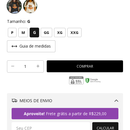
Tamanho:
G
G
P
M
GG
XG
XXG
Guia de medidas
MEIOS DE ENVIO
Alterar CEP
Aproveite!
Frete grátis a partir de
R$229,00
CALCULAR