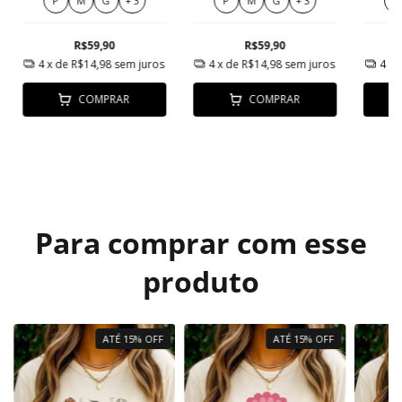
P
M
G
+ 3
P
M
G
+ 3
P
R$59,90
R$59,90
4
x de
R$14,98
sem juros
4
x de
R$14,98
sem juros
4
x 
COMPRAR
COMPRAR
Para comprar com esse
produto
ATÉ 15% OFF
ATÉ 15% OFF