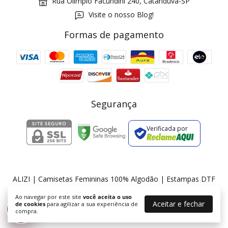
Rua Olimpio Facundini 240, Catanduva-SP
Visite o nosso Blog!
Formas de pagamento
GANHE5
Cupom 1a compra:
a partir de R$ 229,00
Frete Grátis:
Segurança
Verificada por
2 pecas
7% OFF
3+ pecas
15% OFF
ALIZI | Camisetas Femininas 100% Algodão | Estampas DTF
©2026. ALIZI - 36175674000174. Todos os direitos reservados.
Ao navegar por este site
você aceita o uso
Aceitar e fechar
de cookies
para agilizar a sua experiência de
%
compra.
Desconto progressivo