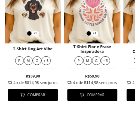
+1
+1
T-Shirt Flor e Frase
T-
T-Shirt Dog Art Vibe
Inspiradora
Cac
P
M
G
+ 3
P
M
G
+ 3
P
R$59,90
R$59,90
4
x de
R$14,98
sem juros
4
x de
R$14,98
sem juros
4
x 
COMPRAR
COMPRAR