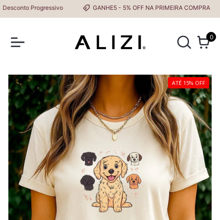
conto Progressivo
GANHE5 - 5% OFF NA PRIMEIRA COMPRA
0
ATÉ 15% OFF