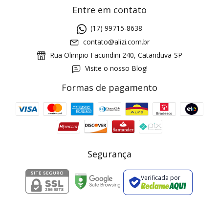
Entre em contato
(17) 99715-8638
contato@alizi.com.br
Rua Olimpio Facundini 240, Catanduva-SP
Visite o nosso Blog!
Formas de pagamento
GANHE5
Cupom 1a compra:
a partir de R$ 229,00
Frete Grátis:
Segurança
Verificada por
2 pecas
7% OFF
3+ pecas
15% OFF