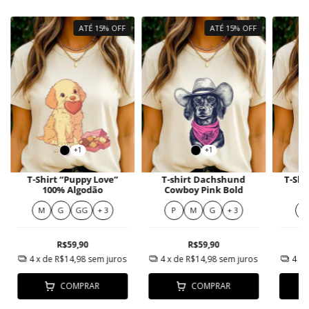
ATÉ 15% OFF
ATÉ 15% OFF
+1
+1
T-Shirt “Puppy Love”
T-shirt Dachshund
T-Shi
100% Algodão
Cowboy Pink Bold
C
M
G
GG
+ 3
P
M
G
+ 3
P
R$59,90
R$59,90
4
x de
R$14,98
sem juros
4
x de
R$14,98
sem juros
4
x 
COMPRAR
COMPRAR