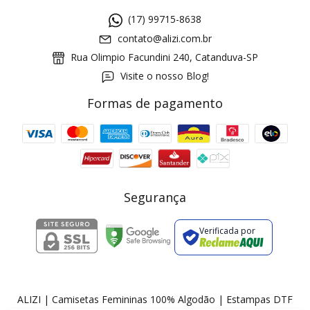
(17) 99715-8638
contato@alizi.com.br
Rua Olimpio Facundini 240, Catanduva-SP
Visite o nosso Blog!
Formas de pagamento
GANHE5
Cupom 1a compra:
a partir de R$ 229,00
Frete Grátis:
Segurança
Verificada por
2 pecas
7% OFF
3+ pecas
15% OFF
ALIZI | Camisetas Femininas 100% Algodão | Estampas DTF