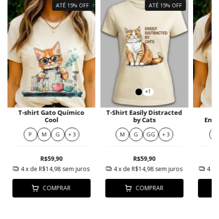
ATÉ 15% OFF
ATÉ 15% OFF
+1
T-shirt Gato Químico
T-Shirt Easily Distracted
Cool
by Cats
Ena
P
M
G
+ 3
M
G
GG
+ 3
P
R$59,90
R$59,90
4
x de
R$14,98
sem juros
4
x de
R$14,98
sem juros
4
x 
COMPRAR
COMPRAR