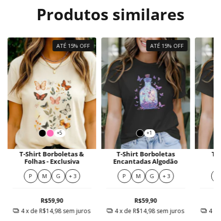
Produtos similares
ATÉ 15% OFF
ATÉ 15% OFF
+5
+1
T-Shirt Borboletas &
T-Shirt Borboletas
T-
Folhas - Exclusiva
Encantadas Algodão
J
P
M
G
+ 3
P
M
G
+ 3
P
R$59,90
R$59,90
4
x de
R$14,98
sem juros
4
x de
R$14,98
sem juros
4
x 