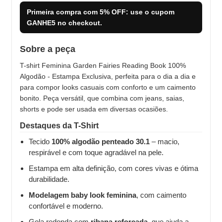
Primeira compra com
5% OFF
: use o cupom
GANHE5
no checkout.
Sobre a peça
T-shirt Feminina Garden Fairies Reading Book 100%
Algodão - Estampa Exclusiva, perfeita para o dia a dia e
para compor looks casuais com conforto e um caimento
bonito. Peça versátil, que combina com jeans, saias,
shorts e pode ser usada em diversas ocasiões.
Destaques da T-Shirt
Tecido
100% algodão penteado 30.1
– macio,
respirável e com toque agradável na pele.
Estampa em alta definição, com cores vivas e ótima
durabilidade.
Modelagem baby look feminina
, com caimento
confortável e moderno.
Gola redonda com
ribana reforçada
, que ajuda a