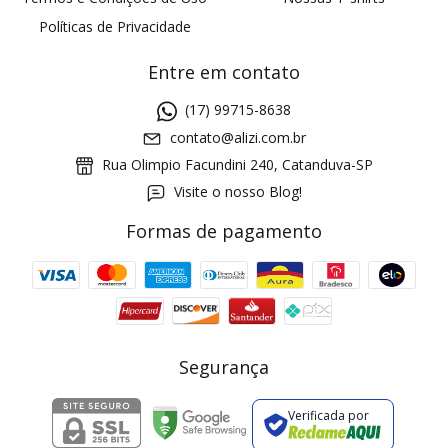
Políticas de Privacidade
Entre em contato
(17) 99715-8638
contato@alizi.com.br
Rua Olimpio Facundini 240, Catanduva-SP
Visite o nosso Blog!
Formas de pagamento
GANHE5
Cupom 1a compra:
a partir de R$ 229,00
Frete Grátis:
Segurança
Verificada por
2 pecas
7% OFF