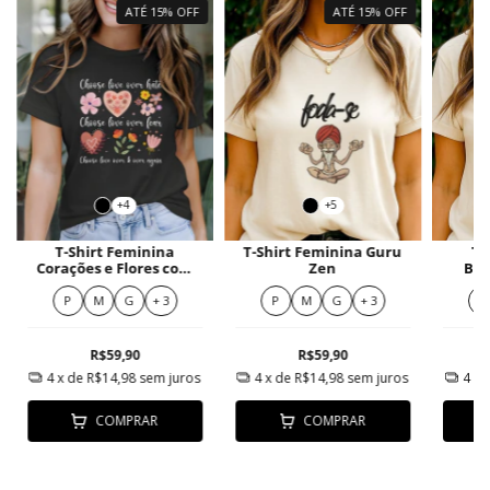
ATÉ 15% OFF
ATÉ 15% OFF
+4
+5
T-Shirt Feminina
T-Shirt Feminina Guru
T-
Corações e Flores com
Zen
Bor
Frases Positivas
Metad
P
M
G
+ 3
P
M
G
+ 3
P
R$59,90
R$59,90
4
x de
R$14,98
sem juros
4
x de
R$14,98
sem juros
4
x 
COMPRAR
COMPRAR