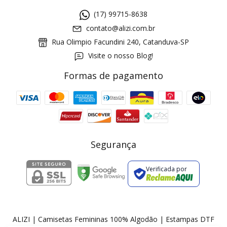
(17) 99715-8638
contato@alizi.com.br
Rua Olimpio Facundini 240, Catanduva-SP
Visite o nosso Blog!
Formas de pagamento
GANHE5
Cupom 1a compra:
a partir de R$ 229,00
Frete Grátis:
Segurança
Verificada por
2 pecas
7% OFF
3+ pecas
15% OFF
ALIZI | Camisetas Femininas 100% Algodão | Estampas DTF