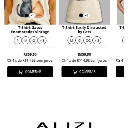
+1
+1
T-Shirt Gatos
T-Shirt Easily Distracted
T-Sh
Enamorados Vintage
by Cats
P
M
G
+ 3
M
G
GG
+ 3
P
R$59,90
R$59,90
4
x de
R$14,98
sem juros
4
x de
R$14,98
sem juros
4
x 
COMPRAR
COMPRAR